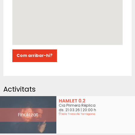
Com arribar-hi?
Activitats
HAMLET 0.2
Cia Primera Rèplica
ds. 21.03.26
|
20:00 h
Finalitzat
Sala Trono de Tarragona