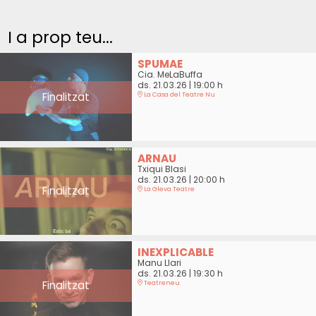
I a prop teu...
SPUMAE
Cia. MeLaBuffa
ds. 21.03.26
|
19:00 h
Finalitzat
La Casa del Teatre Nu
ARNAU
Txiqui Blasi
ds. 21.03.26
|
20:00 h
Finalitzat
La Gleva Teatre
INEXPLICABLE
Manu Llari
ds. 21.03.26
|
19:30 h
Finalitzat
Teatreneu