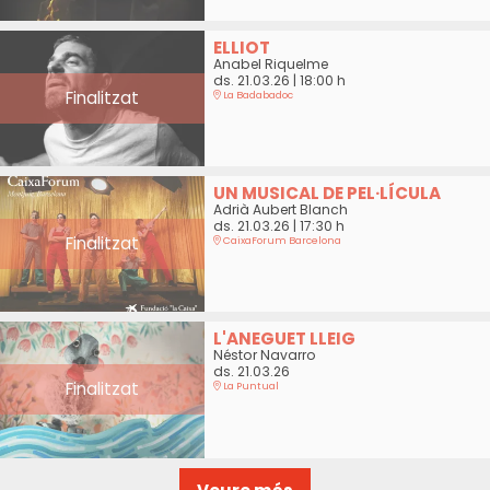
ELLIOT
Anabel Riquelme
ds. 21.03.26
|
18:00 h
Finalitzat
La Badabadoc
UN MUSICAL DE PEL·LÍCULA
Adrià Aubert Blanch
ds. 21.03.26
|
17:30 h
Finalitzat
CaixaForum Barcelona
L'ANEGUET LLEIG
Néstor Navarro
ds. 21.03.26
Finalitzat
La Puntual