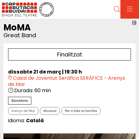
Cerca
C
MoMA
Great Band
Finalitzat
dissabte 21 de març
|
19:30 h
Casal de Joventut Seràfica SERÀFICS - Arenys
de Mar
Durada:
60 min
Barcelona
Arenys de Mar
Musical
Per a tota la família
Idioma:
Català