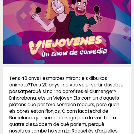
Diapositiva 1 de 1
Tens 40 anys i esmorzes mirant els dibuixos
animats?Tens 20 anys i no vas voler sortir dissabte
passatperquè si no “no aprofites el diumenge”?
Enhorabona, ets un Viejóven!Ets com un d’aquells
plàtans que per fora semblen madurs, però quan
els obres estan flonjos. O com lacatedral de
Barcelona, que sembla antiga però la van fer fa
quatre dies.Sabem de què parlem, perquè
nosaltres també ho som.La Raquel és d’aquelles