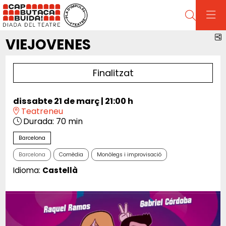
Cerca
C
VIEJOVENES
Finalitzat
dissabte 21 de març
|
21:00 h
Teatreneu
Durada:
70 min
Barcelona
Barcelona
Comèdia
Monòlegs i improvisació
Idioma:
Castellà