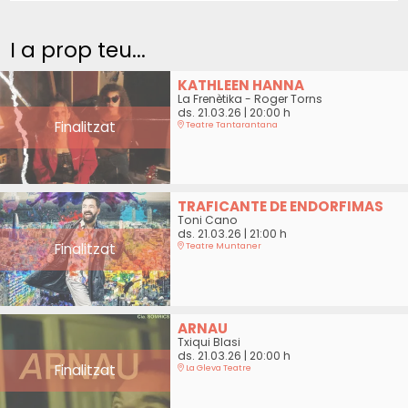
I a prop teu...
KATHLEEN HANNA
La Frenètika - Roger Torns
ds. 21.03.26
|
20:00 h
Finalitzat
Teatre Tantarantana
TRAFICANTE DE ENDORFIMAS
Toni Cano
ds. 21.03.26
|
21:00 h
Finalitzat
Teatre Muntaner
ARNAU
Txiqui Blasi
ds. 21.03.26
|
20:00 h
Finalitzat
La Gleva Teatre