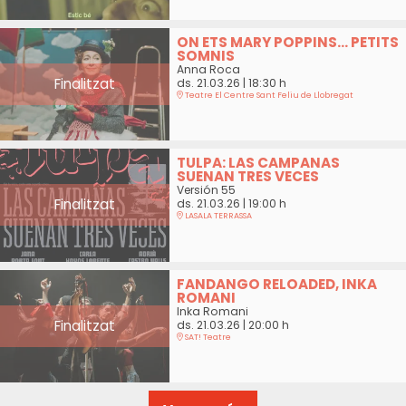
ON ETS MARY POPPINS... PETITS
SOMNIS
Anna Roca
Finalitzat
ds. 21.03.26
|
18:30 h
Teatre El Centre Sant Feliu de Llobregat
TULPA: LAS CAMPANAS
SUENAN TRES VECES
Versión 55
Finalitzat
ds. 21.03.26
|
19:00 h
LASALA TERRASSA
FANDANGO RELOADED, INKA
ROMANI
Inka Romani
Finalitzat
ds. 21.03.26
|
20:00 h
SAT! Teatre