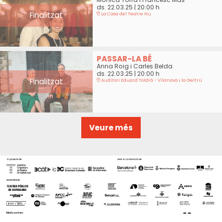
ds. 22.03.25
|
20:00 h
Finalitzat
La Casa del Teatre Nu
PASSAR-LA BÉ
Anna Roig i Carles Belda.
ds. 22.03.25
|
20:00 h
Finalitzat
Auditori Eduard Toldrà - Vilanova i la Geltrú
Veure més