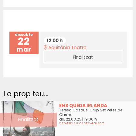
dissabte
22
12:00 h
Aquitània Teatre
mar
Finalitzat
I a prop teu...
ENS QUEDA IRLANDA
Teresa Casaus. Grup Set Vetes de
Carme
Finalitzat
ds. 22.03.25
|
19:00 h
TEATRE LA LLIGA DE CAPELLADES