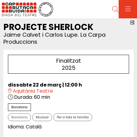
Cerca
C
PROJECTE SHERLOCK
Jaime Calvet i Carlos Lupe. La Carpa
Produccions
Finalitzat
2025
dissabte 22 de març
|
12:00 h
Aquitània Teatre
Durada:
60 min
Barcelona
Barcelona
Musical
Per a tota la família
Idioma: Català