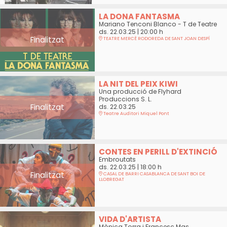
LA DONA FANTASMA
Mariano Tenconi Blanco - T de Teatre
ds. 22.03.25
|
20:00 h
Finalitzat
TEATRE MERCÈ RODOREDA DE SANT JOAN DESPÍ
LA NIT DEL PEIX KIWI
Una producció de Flyhard
Produccions S. L.
Finalitzat
ds. 22.03.25
Teatre Auditori Miquel Pont
CONTES EN PERILL D'EXTINCIÓ
Embroutats
ds. 22.03.25
|
18:00 h
Finalitzat
CASAL DE BARRI CASABLANCA DE SANT BOI DE
LLOBREGAT
VIDA D'ARTISTA
Mònica Torra i Francesc Mas