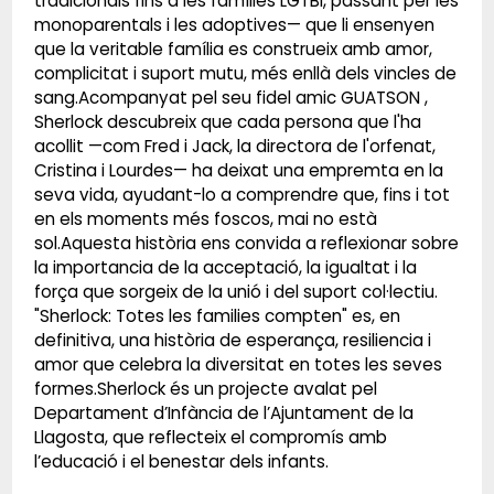
tradicionals fins a les famílies LGTBI, passant per les
monoparentals i les adoptives— que li ensenyen
que la veritable família es construeix amb amor,
complicitat i suport mutu, més enllà dels vincles de
sang.Acompanyat pel seu fidel amic GUATSON ,
Sherlock descubreix que cada persona que l'ha
acollit —com Fred i Jack, la directora de l'orfenat,
Cristina i Lourdes— ha deixat una empremta en la
seva vida, ayudant-lo a comprendre que, fins i tot
en els moments més foscos, mai no està
sol.Aquesta història ens convida a reflexionar sobre
la importancia de la acceptació, la igualtat i la
força que sorgeix de la unió i del suport col·lectiu.
"Sherlock: Totes les families compten" es, en
definitiva, una història de esperança, resiliencia i
amor que celebra la diversitat en totes les seves
formes.Sherlock és un projecte avalat pel
Departament d’Infància de l’Ajuntament de la
Llagosta, que reflecteix el compromís amb
l’educació i el benestar dels infants.