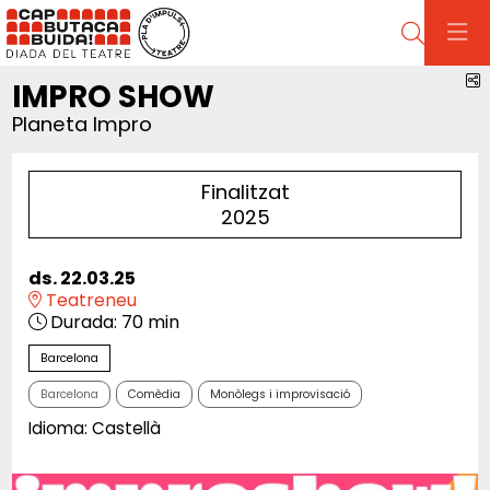
Cerca
C
IMPRO SHOW
Planeta Impro
Finalitzat
2025
ds. 22.03.25
Teatreneu
Durada:
70 min
Barcelona
Barcelona
Comèdia
Monòlegs i improvisació
Idioma: Castellà