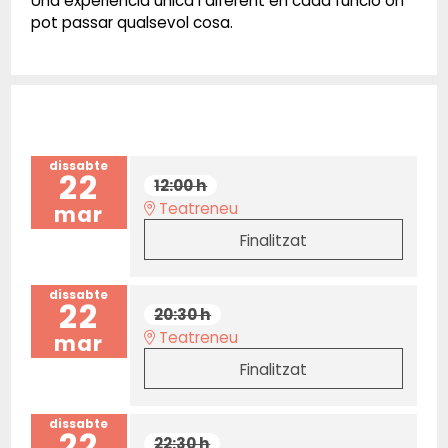
Una experiència única i diferent en cada funció on
pot passar qualsevol cosa.
dissabte
22
12:00 h
Teatreneu
mar
Finalitzat
dissabte
22
20:30 h
Teatreneu
mar
Finalitzat
dissabte
22
22:30 h