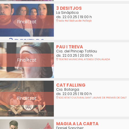
3 DESITJOS
La Sinàptica
ds. 22.03.25
|
19:00 h
Finalitzat
Sala Pal·làdius de Pallejà
PAU I TREVA
Cia. del Princep Totilau
ds. 22.03.25
|
20:00 h
Finalitzat
TEATRE MUNICIPAL ATENEU D'IGUALADA
CAT FALLING
Cia. Botarga
ds. 22.03.25
|
19:00 h
Finalitzat
SOCIETAT CULTURAL SANT JAUME DE PREMIÀ DE DALT
MAGIA A LA CARTA
Daniel Sanchez