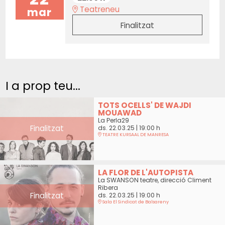
Teatreneu
mar
Finalitzat
I a prop teu...
TOTS OCELLS' DE WAJDI
MOUAWAD
La Perla29
Finalitzat
ds. 22.03.25
|
19:00 h
TEATRE KURSAAL DE MANRESA
LA FLOR DE L'AUTOPISTA
La SWANSON teatre, direcció Climent
Ribera
Finalitzat
ds. 22.03.25
|
19:00 h
Sala El Sindicat de Balsareny