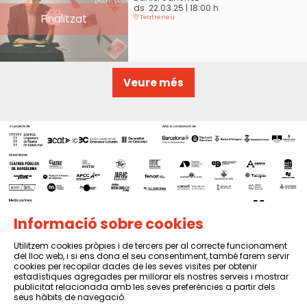
ds. 22.03.25
|
18:00 h
Finalitzat
Teatreneu
Veure més
Informació sobre cookies
Utilitzem cookies pròpies i de tercers per al correcte funcionament
del lloc web, i si ens dona el seu consentiment, també farem servir
Sitemap
|
Avís Legal
|
Política de privacitat
|
Contactar
cookies per recopilar dades de les seves visites per obtenir
estadístiques agregades per millorar els nostres serveis i mostrar
publicitat relacionada amb les seves preferències a partir dels
seus hàbits de navegació.