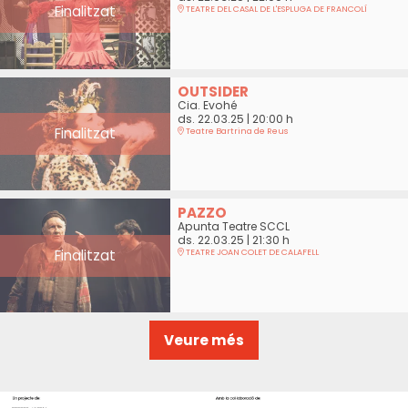
Finalitzat
TEATRE DEL CASAL DE L'ESPLUGA DE FRANCOLÍ
OUTSIDER
Cia. Evohé
ds. 22.03.25
|
20:00 h
Finalitzat
Teatre Bartrina de Reus
PAZZO
Apunta Teatre SCCL
ds. 22.03.25
|
21:30 h
Finalitzat
TEATRE JOAN COLET DE CALAFELL
Veure més