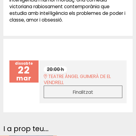
victoriana rabiosament contemporània que
estudia amb intel·ligència els problemes de poder i
classe, amor i obsessió.
dissabte
22
20:00 h
TEATRE ÀNGEL GUIMERÀ DE EL
mar
VENDRELL
Finalitzat
I a prop teu...