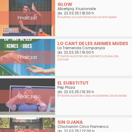
GLOW
Albertpiq. Il·lusioniste
ds. 22.03.25
|
18:00 h
Finalitzat
Auditori La Unió Filharmònica d'Amposta
LO CANT DE LES ANIMES MUDES
La Tremenda Companyia
ds. 22.03.25
|
19:00 h
Finalitzat
TEATRE AUDITORI DEL CENTRE CULTURAL DEL
CATLLAR
EL SUBSTITUT
Pep Plaza
ds. 22.03.25
|
19:30 h
Finalitzat
TEATRE AUDITORI CASAL RIUDOMENC DE RIUDOMS
SIN OJANA
Chicharrón Circo Flamenco
ds. 22.03.25
|
22:00 h