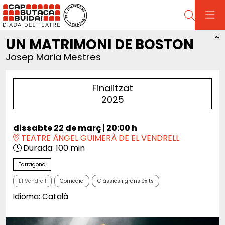
Cerca
C
UN MATRIMONI DE BOSTON
Josep Maria Mestres
Finalitzat
2025
dissabte 22 de març
|
20:00 h
TEATRE ÀNGEL GUIMERÀ DE EL VENDRELL
Durada:
100 min
Tarragona
El Vendrell
Comèdia
Clàssics i grans èxits
Idioma: Català