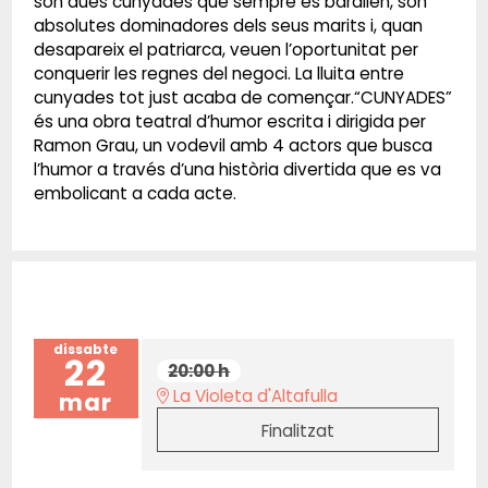
són dues cunyades que sempre es barallen, són
absolutes dominadores dels seus marits i, quan
desapareix el patriarca, veuen l’oportunitat per
conquerir les regnes del negoci. La lluita entre
cunyades tot just acaba de començar.“CUNYADES”
és una obra teatral d’humor escrita i dirigida per
Ramon Grau, un vodevil amb 4 actors que busca
l’humor a través d’una història divertida que es va
embolicant a cada acte.
dissabte
22
20:00 h
La Violeta d'Altafulla
mar
Finalitzat