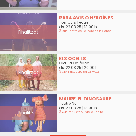
RARA AVIS O HEROÏNES
Tornavís Teatre
ds. 22.03.25
|
18:00 h
Finalitzat
Sala Teatre de Barberà de la Conca
ELS OCELLS
Cia. La Calòrica
ds. 22.03.25
|
20:00 h
Finalitzat
CENTRE CULTURAL DE VALLS
MAURE, EL DINOSAURE
Teatre Nu
ds. 22.03.25
|
18:00 h
Finalitzat
Auditori Sixto Mir de la Ràpita