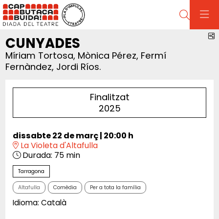
Cerca
C
CUNYADES
Míriam Tortosa, Mònica Pérez, Fermí
Fernàndez, Jordi Ríos.
Finalitzat
2025
dissabte 22 de març
|
20:00 h
La Violeta d'Altafulla
Durada:
75 min
Tarragona
Altafulla
Comèdia
Per a tota la família
Idioma: Català