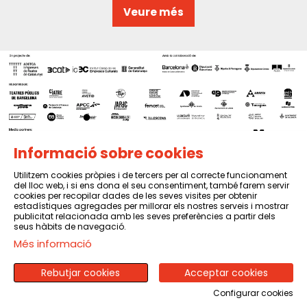
Veure més
Informació sobre cookies
Utilitzem cookies pròpies i de tercers per al correcte funcionament
del lloc web, i si ens dona el seu consentiment, també farem servir
Sitemap
|
Avís Legal
|
Política de privacitat
|
Contactar
cookies per recopilar dades de les seves visites per obtenir
estadístiques agregades per millorar els nostres serveis i mostrar
publicitat relacionada amb les seves preferències a partir dels
seus hàbits de navegació.
Més informació
Rebutjar cookies
Acceptar cookies
Configurar cookies