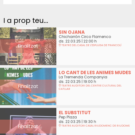
I a prop teu...
SIN OJANA
Chicharrón Circo Flamenco
ds. 22.03.25
|
22:00 h
Finalitzat
TEATRE DEL CASAL DE L'ESPLUGA DE FRANCOLÍ
LO CANT DE LES ANIMES MUDES
La Tremenda Companyia
ds. 22.03.25
|
19:00 h
Finalitzat
TEATRE AUDITORI DEL CENTRE CULTURAL DEL
CATLLAR
EL SUBSTITUT
Pep Plaza
ds. 22.03.25
|
19:30 h
Finalitzat
TEATRE AUDITORI CASAL RIUDOMENC DE RIUDOMS