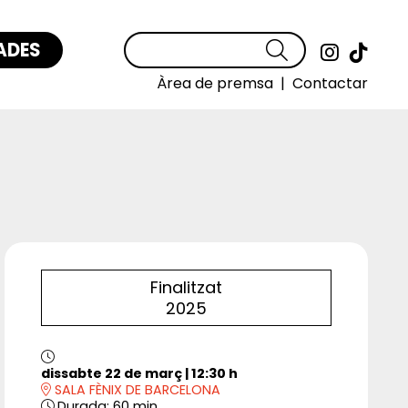
ADES
Cercar
Link a
Link
Àrea de premsa
|
Contactar
Finalitzat
2025
dissabte 22 de març
|
12:30 h
SALA FÈNIX DE BARCELONA
Durada:
60 min