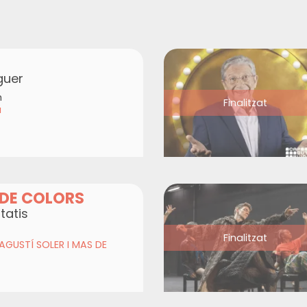
guer
h
Finalitzat
a
 DE COLORS
tatis
Finalitzat
GUSTÍ SOLER I MAS DE