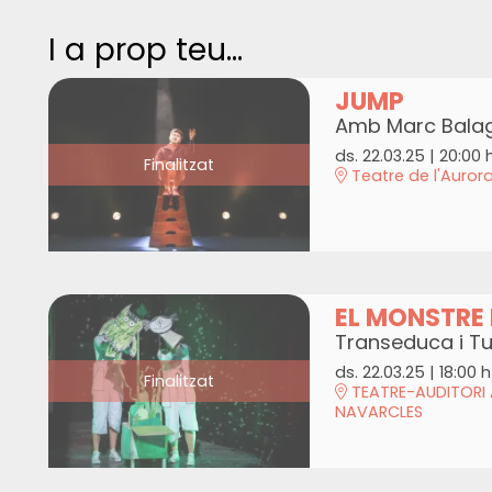
I a prop teu...
JUMP
Amb Marc Bala
ds. 22.03.25
|
20:00 
Finalitzat
Teatre de l'Auror
EL MONSTRE
Transeduca i Tu
ds. 22.03.25
|
18:00 h
Finalitzat
TEATRE-AUDITORI A
NAVARCLES