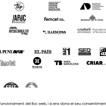
Sitemap
|
Avís Legal
|
Política de privacitat
|
Contactar
 funcionament del lloc web, i si ens dona el seu consentiment