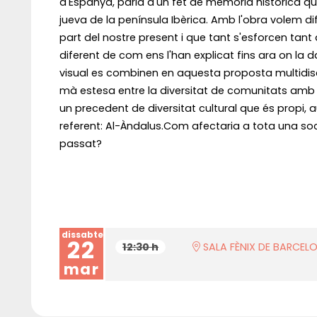
d'Espanya, parla d'un fet de memòria històrica que e
jueva de la península Ibèrica. Amb l'obra volem dif
part del nostre present i que tant s'esforcen tant a
diferent de com ens l'han explicat fins ara on la dans
visual es combinen en aquesta proposta multidis
mà estesa entre la diversitat de comunitats amb le
un precedent de diversitat cultural que és propi, au
referent: Al-Àndalus.Com afectaria a tota una so
passat?
dissabte
22
12:30 h
SALA FÈNIX DE BARCEL
mar