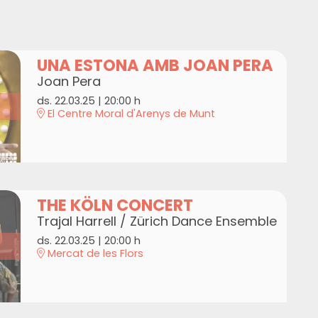
UNA ESTONA AMB JOAN PERA
Joan Pera
ds. 22.03.25
|
20:00 h
El Centre Moral d'Arenys de Munt
THE KÖLN CONCERT
Trajal Harrell / Zürich Dance Ensemble
ds. 22.03.25
|
20:00 h
Mercat de les Flors