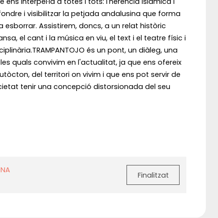
ns interpel·la a totes i tots: l'herència islàmica i
ondre i visibilitzar la petjada andalusina que forma
 esborrar. Assistirem, doncs, a un relat històric
a, el cant i la música en viu, el text i el teatre físic i
ciplinària.TRAMPANTOJO és un pont, un diàleg, una
s quals convivim en l'actualitat, ja que ens ofereix
tòcton, del territori on vivim i que ens pot servir de
cietat tenir una concepció distorsionada del seu
ONA
Finalitzat