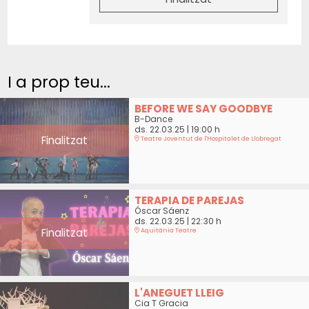
I a prop teu...
BEFORE WE SAY GOODBYE
B-Dance
ds. 22.03.25
|
19:00 h
Finalitzat
Teatre Joventut de l'Hospitalet de Llobregat
TERAPIA DE PAREJAS
Óscar Sáenz
ds. 22.03.25
|
22:30 h
Finalitzat
Aquitània Teatre
L'ANEGUET LLEIG
Cia T Gracia