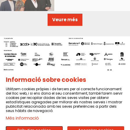
Veure més
Informació sobre cookies
Utilitzem cookies pròpies i de tercers per al correcte funcionament
del lloc web, i si ens dona el seu consentiment, també farem servir
Sitemap
|
Avís Legal
|
Política de privacitat
|
Contactar
cookies per recopilar dades de les seves visites per obtenir
estadístiques agregades per millorar els nostres serveis i mostrar
publicitat relacionada amb les seves preferències a partir dels
seus hàbits de navegació.
Més informació