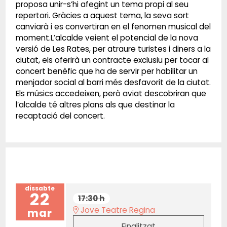
proposa unir-s’hi afegint un tema propi al seu
repertori. Gràcies a aquest tema, la seva sort
canviarà i es convertiran en el fenomen musical del
moment.L’alcalde veient el potencial de la nova
versió de Les Rates, per atraure turistes i diners a la
ciutat, els oferirà un contracte exclusiu per tocar al
concert benèfic que ha de servir per habilitar un
menjador social al barri més desfavorit de la ciutat.
Els músics accedeixen, però aviat descobriran que
l’alcalde té altres plans als que destinar la
recaptació del concert.
dissabte
22
17:30 h
Jove Teatre Regina
mar
Finalitzat