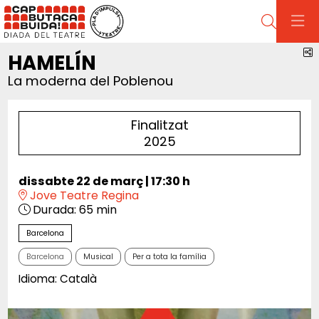
Cerca
C
HAMELÍN
La moderna del Poblenou
Finalitzat
2025
dissabte 22 de març
|
17:30 h
Jove Teatre Regina
Durada:
65 min
Barcelona
Barcelona
Musical
Per a tota la família
Idioma: Català