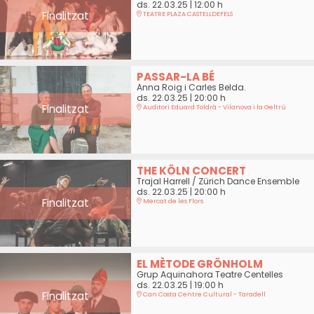
ds. 22.03.25
|
12:00 h
Finalitzat
TEATRE PLAZA CASTELLDEFELS
PASSAR-LA BÉ
Anna Roig i Carles Belda.
ds. 22.03.25
|
20:00 h
Finalitzat
Auditori Eduard Toldrà - Vilanova i la Geltrú
THE KÖLN CONCERT
Trajal Harrell / Zürich Dance Ensemble
ds. 22.03.25
|
20:00 h
Finalitzat
Mercat de les Flors
EL MÈTODE GRÖNHOLM
Grup Aquinahora Teatre Centelles
ds. 22.03.25
|
19:00 h
Finalitzat
Can Costa Centre Cultural - Taradell