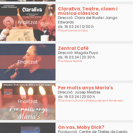
ClaraEva. Teatre, clown i
música clàssica
Direcció: Clara del Ruste i Jango
Finalitzat
Edwards
ds. 16.03.24
|
12:00 h
Reial Cercle Artístic
Zentral Cafè
Direcció: Magda Puyo
ds. 16.03.24
|
20:30 h
Finalitzat
La Gleva Teatre
Per molts anys Maria's
Direcció: Josep Mestres
ds. 16.03.24
|
20:00 h
Finalitzat
Centre Cultural i d'Esbarjo de Sant Pol de Mar
On vas, Moby Dick?
Producció: Centre de Titelles de LLeida