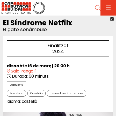
Cerca
C
El Síndrome Netfilx
El gato sonámbulo
Finalitzat
2024
dissabte 16 de març
|
20:30 h
Sala Pangolí
Durada:
60 minuts
Barcelona
Barcelona
Comèdia
Innovadores i arriscades
Idioma: castellà