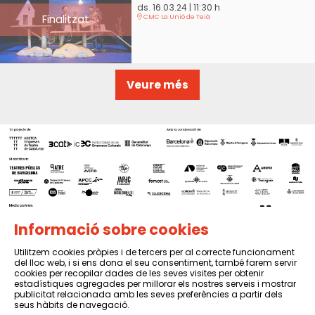
ds. 16.03.24
|
11:30 h
Finalitzat
CMC La Unió de Teià
Veure més
Informació sobre cookies
Utilitzem cookies pròpies i de tercers per al correcte funcionament
del lloc web, i si ens dona el seu consentiment, també farem servir
Sitemap
|
Avís Legal
|
Política de privacitat
|
Contactar
cookies per recopilar dades de les seves visites per obtenir
estadístiques agregades per millorar els nostres serveis i mostrar
publicitat relacionada amb les seves preferències a partir dels
seus hàbits de navegació.