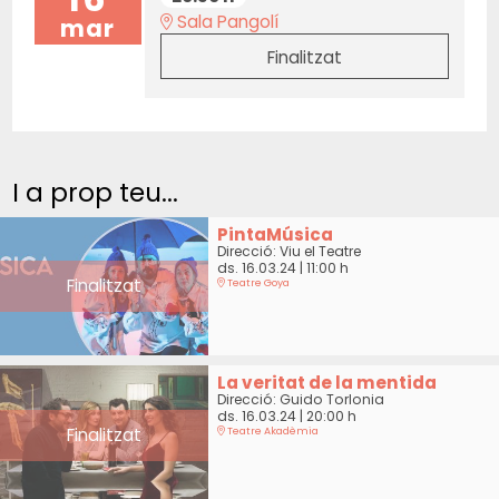
Sala Pangolí
mar
Finalitzat
I a prop teu...
PintaMúsica
Direcció: Viu el Teatre
ds. 16.03.24
|
11:00 h
Finalitzat
Teatre Goya
La veritat de la mentida
Direcció: Guido Torlonia
ds. 16.03.24
|
20:00 h
Finalitzat
Teatre Akadèmia