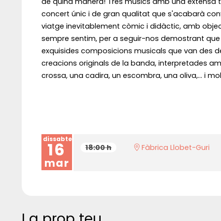
de quina manera! Tres músics amb una extensa traj
concert únic i de gran qualitat que s'acabarà co
viatge inevitablement còmic i didàctic, amb obj
sempre sentim, per a seguir-nos demostrant que 
exquisides composicions musicals que van des del b
creacions originals de la banda, interpretades a
crossa, una cadira, un escombra, una oliva,... i mol
dissabte
16
18:00 h
Fàbrica Llobet-Guri
mar
I a prop teu...