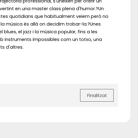
ectòria professional, s'uneixen per oferir un
nvertint en una master class plena d'humor.?Un
ectes quotidians que habitualment veiem però no
la música és allà on decidim trobar-la.?Unes
lues, el jazz i la música popular, fins a les
mb instruments impossibles com un totxo, una
ts d'altres.
Finalitzat