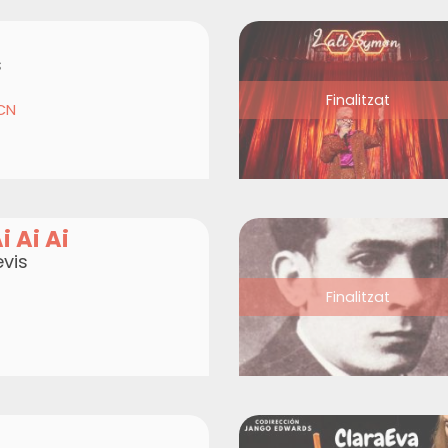
s
Finalitzat
CN
i Ai Ai
evis
Finalitzat