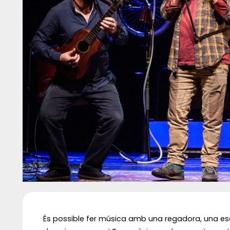
Diapositiva 1 de 1
És possible fer música amb una regadora, una esca