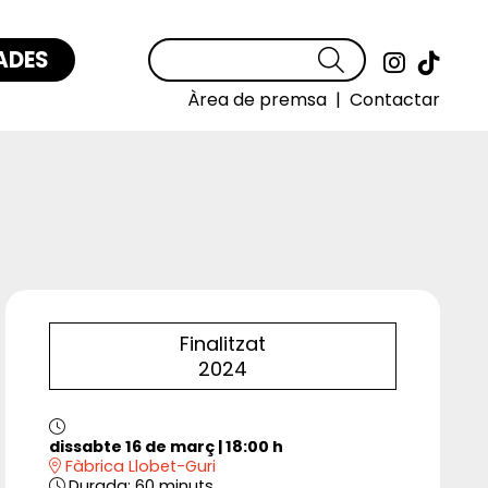
ADES
Cercar
Link a
Link
Àrea de premsa
|
Contactar
Finalitzat
2024
dissabte 16 de març
|
18:00 h
Fàbrica Llobet-Guri
Durada:
60 minuts