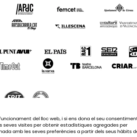
Sitemap
|
Avís Legal
|
Política de privacitat
|
Contactar
 funcionament del lloc web, i si ens dona el seu consentiment
s seves visites per obtenir estadístiques agregades per
cionada amb les seves preferències a partir dels seus hàbits d