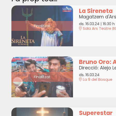
La Sireneta
Magatzem d'Ar
ds. 16.03.24
|
16:30 h
Finalitzat
Sala Ars Teatre B
Bruno Oro: A
Direcció: Alejo L
ds. 16.03.24
Finalitzat
La 9 del Bosque
Superestar