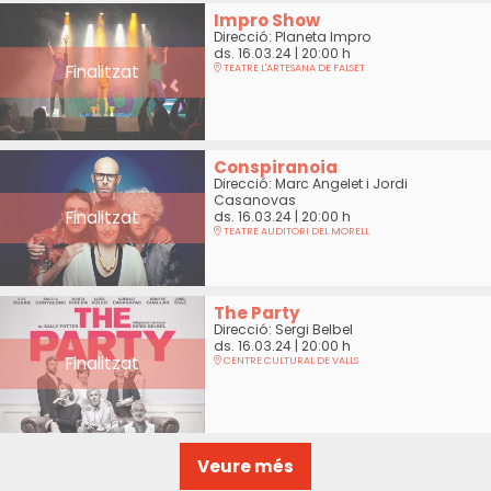
Impro Show
Direcció: Planeta Impro
ds. 16.03.24
|
20:00 h
Finalitzat
TEATRE L'ARTESANA DE FALSET
Conspiranoia
Direcció: Marc Angelet i Jordi
Casanovas
Finalitzat
ds. 16.03.24
|
20:00 h
TEATRE AUDITORI DEL MORELL
The Party
Direcció: Sergi Belbel
ds. 16.03.24
|
20:00 h
Finalitzat
CENTRE CULTURAL DE VALLS
Veure més