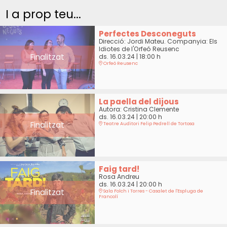
I a prop teu...
Perfectes Desconeguts
Direcció: Jordi Mateu. Companyia: Els
Idiotes de l'Orfeó Reusenc
Finalitzat
ds. 16.03.24
|
18:00 h
Orfeó Reusenc
La paella del dijous
Autora: Cristina Clemente
ds. 16.03.24
|
20:00 h
Finalitzat
Teatre Auditori Felip Pedrell de Tortosa
Faig tard!
Rosa Andreu
ds. 16.03.24
|
20:00 h
Finalitzat
Sala Folch i Torres - Casalet de l'Espluga de
Francolí