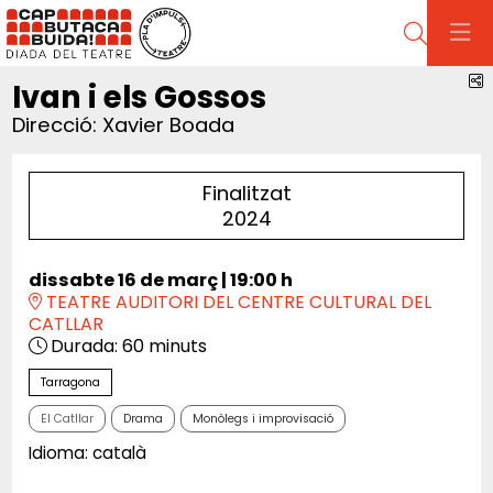
Cerca
C
Ivan i els Gossos
Direcció: Xavier Boada
Finalitzat
2024
dissabte 16 de març
|
19:00 h
TEATRE AUDITORI DEL CENTRE CULTURAL DEL
CATLLAR
Durada:
60 minuts
Tarragona
El Catllar
Drama
Monòlegs i improvisació
Idioma: català