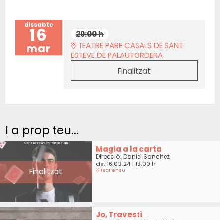
dissabte
16
20:00 h
TEATRE PARE CASALS DE SANT
mar
ESTEVE DE PALAUTORDERA
Finalitzat
I a prop teu...
Magia a la carta
Direcció: Daniel Sanchez
ds. 16.03.24
|
18:00 h
Finalitzat
Teatreneu
Jo, Travesti