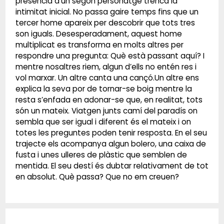
presència d’un segon personatge trenca la
intimitat inicial. No passa gaire temps fins que un
tercer home apareix per descobrir que tots tres
son iguals. Desesperadament, aquest home
multiplicat es transforma en molts altres per
respondre una pregunta: Què està passant aquí? I
mentre nosaltres riem, algun d’ells no entén res i
vol marxar. Un altre canta una cançó.Un altre ens
explica la seva por de tornar-se boig mentre la
resta s’enfada en adonar-se que, en realitat, tots
són un mateix. Viatgen junts camí del paradís on
sembla que ser igual i diferent és el mateix i on
totes les preguntes poden tenir resposta. En el seu
trajecte els acompanya algun bolero, una caixa de
fusta i unes ulleres de plàstic que semblen de
mentida. El seu destí és dubtar relativament de tot
en absolut. Què passa? Que no em creuen?