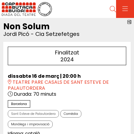
Cerca
C
Non Solum
Jordi Picó - Cia Setzefetges
Finalitzat
2024
dissabte 16 de març
|
20:00 h
TEATRE PARE CASALS DE SANT ESTEVE DE
PALAUTORDERA
Durada:
70 minuts
Barcelona
Sant Esteve de Palautordera
Comèdia
Monòlegs i improvisació
Idioma: català