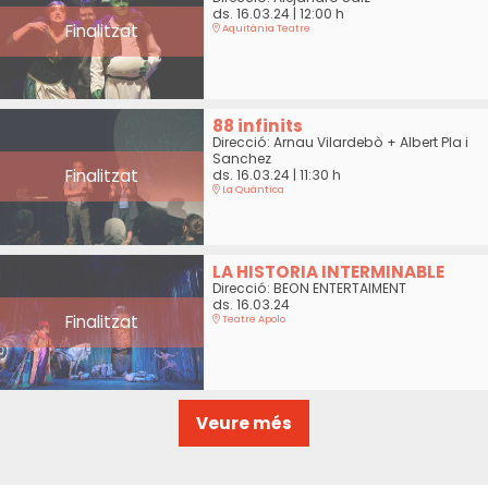
ds. 16.03.24
|
12:00 h
Finalitzat
Aquitània Teatre
88 infinits
Direcció: Arnau Vilardebò + Albert Pla i
Sanchez
Finalitzat
ds. 16.03.24
|
11:30 h
La Quàntica
LA HISTORIA INTERMINABLE
Direcció: BEON ENTERTAIMENT
ds. 16.03.24
Finalitzat
Teatre Apolo
Veure més