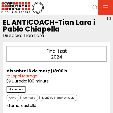
Cerca
C
EL ANTICOACH-Tian Lara i
Pablo Chiapella
Direcció: Tian Lara
Finalitzat
2024
dissabte 16 de març
|
18:00 h
Espai Maragall
Durada:
100 minuts
Barcelona
Gavà
Comèdia
Monòlegs i improvisació
Idioma: castellà