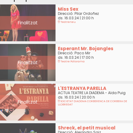
Miss Sex
Direcció: Pilar Ordoñez
ds. 16.03.24
|
21:00 h
Finalitzat
Teatreneu
Esperant Mr. Bojangles
Direcció: Paco Mir
ds. 16.03.24
|
17:00 h
Finalitzat
Teatre Poliorama
L'ESTRANYA PARELLA
ACTUA TEATRE LA DIADEMA - Aïda Puig
ds. 16.03.24
|
20:00 h
Finalitzat
SOCIETAT DIADEMA CORBERENCA DE CORBERA DE
LLOBREGAT
Shreck, el petit musical
Direcció: Alejandro Saiz