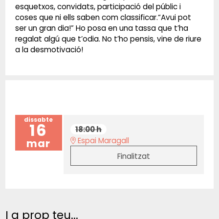
esquetxos, convidats, participació del públic i
coses que ni ells saben com classificar.“Avui pot
ser un gran dia!” Ho posa en una tassa que t’ha
regalat algú que t’odia. No t’ho pensis, vine de riure
a la desmotivació!
dissabte
16
18:00 h
Espai Maragall
mar
Finalitzat
I a prop teu...