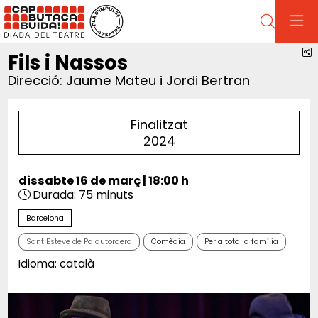
Cerca
C
Fils i Nassos
Direcció: Jaume Mateu i Jordi Bertran
Finalitzat
2024
dissabte 16 de març
|
18:00 h
Durada:
75 minuts
Barcelona
Sant Esteve de Palautordera
Comèdia
Per a tota la família
Idioma: català