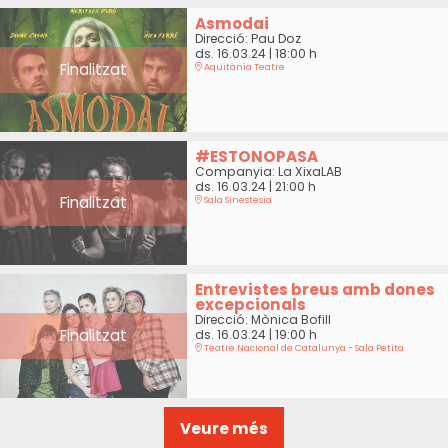
Asmodai
Direcció: Pau Doz
ds. 16.03.24
|
18:00 h
Finalitzat
Aquitània Teatre
#ESTONOPASA
Companyia: La XixaLAB
ds. 16.03.24
|
21:00 h
Finalitzat
Sala Sinestesia
Entrevistes breus amb dones
excepcionals
Direcció: Mònica Bofill
Finalitzat
ds. 16.03.24
|
19:00 h
Teatre Nacional de Catalunya - Sala Petita
Veure més