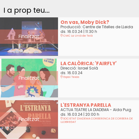
I a prop teu...
On vas, Moby Dick?
Producció: Centre de Titelles de LLeida
ds. 16.03.24
|
11:30 h
Finalitzat
CMC La Unió de Teià
LA CALÒRICA: 'FAIRFLY'
Direcció: Israel Solà
ds. 16.03.24
Finalitzat
Espai Texas
L'ESTRANYA PARELLA
ACTUA TEATRE LA DIADEMA - Aïda Puig
ds. 16.03.24
|
20:00 h
Finalitzat
SOCIETAT DIADEMA CORBERENCA DE CORBERA DE
LLOBREGAT