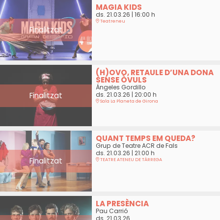
MAGIA KIDS
ds. 21.03.26
|
16:00 h
Teatreneu
Finalitzat
(H)OVO, RETAULE D’UNA DONA
SENSE ÒVULS
Ángeles Gordillo
Finalitzat
ds. 21.03.26
|
20:00 h
Sala La Planeta de Girona
QUANT TEMPS EM QUEDA?
Grup de Teatre ACR de Fals
ds. 21.03.26
|
21:00 h
Finalitzat
TEATRE ATENEU DE TÀRREGA
LA PRESÈNCIA
Pau Carrió
ds. 21.03.26