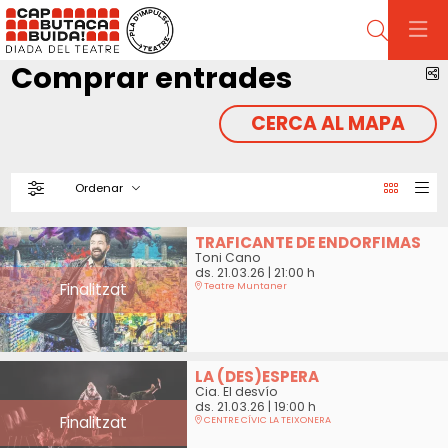
Cerca
Comprar entrades
C
CERCA AL MAPA
Ordenar
Filtrar
Ordenar per
TRAFICANTE DE ENDORFIMAS
Toni Cano
ds. 21.03.26
|
21:00 h
Finalitzat
Teatre Muntaner
LA (DES)ESPERA
Cia. El desvío
ds. 21.03.26
|
19:00 h
Finalitzat
CENTRE CÍVIC LA TEIXONERA