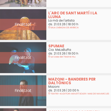
L'ARC DE SANT MARTÍ I LA
LLUNA
La mà de l'artista
Finalitzat
ds. 21.03.26
|
18:00 h
SALA L'ABADIA DE ARBECA
SPUMAE
Cia. MeLaBuffa
ds. 21.03.26
|
19:00 h
Finalitzat
La Casa del Teatre Nu
MAZONI - BANDERES PER
DALTÒNICS
Mazoni
Finalitzat
ds. 21.03.26
|
20:00 h
TEATRE-AUDITORI AGUSTÍ SOLER I MAS DE NAVARCLES