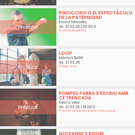
PINOCCHIO O EL ESPECTÁCULO
DE LA PATERNIDAD
Enrico Ianniello
Finalitzat
ds. 21.03.26
|
20:00 h
Teatre Akadèmia
LOOP
Mònica Bofill
ds. 21.03.26
Finalitzat
Espai Texas
POMPEU FABRA S'ESCRIU AMB
CE TRENCADA
Xesca Vela
Finalitzat
ds. 21.03.26
|
19:00 h
TEATRE MUNICIPAL ATENEU D'IGUALADA
GIOVANNI'S ROOM