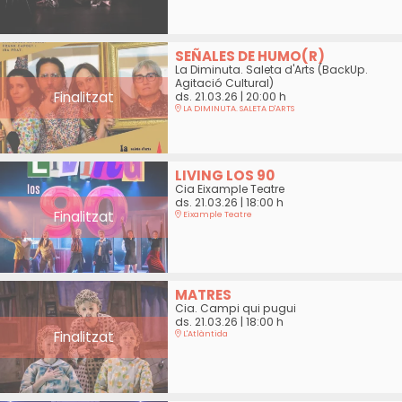
SEÑALES DE HUMO(R)
La Diminuta. Saleta d'Arts (BackUp.
Agitació Cultural)
Finalitzat
ds. 21.03.26
|
20:00 h
LA DIMINUTA. SALETA D'ARTS
LIVING LOS 90
Cia Eixample Teatre
ds. 21.03.26
|
18:00 h
Finalitzat
Eixample Teatre
MATRES
Cia. Campi qui pugui
ds. 21.03.26
|
18:00 h
Finalitzat
L'Atlàntida