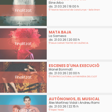
Eline Arbo
ds. 21.03.26
|
19:00 h
Finalitzat
Teatre Nacional de Catalunya - Sala Gran
MATA BAJA
La Samesa
ds. 21.03.26
|
20:00 h
Finalitzat
SALA CARME TEATRE DE VALÈNCIA
ESCENES D'UNA EXECUCIÓ
Manel Bonmatí
ds. 21.03.26
|
20:00 h
Finalitzat
CENTRE CULTURAL LA FARINERA DEL CLOT
AUTÓNOMOS, EL MUSICAL
Àlex Martínez Vidal i Andreu Rami
ds. 21.03.26
|
22:15 h
Finalitzat
Espai Texas