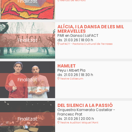
Finalitzat
Mercat de les Flors
ALÍCIA, I LA DANSA DE LES MIL
MERAVELLES
PAR en Dansa | LaFACT
Finalitzat
ds. 21.03.26
|
18:00 h
LaFACT - Factoria Cultural de Terrassa
HAMLET
Peyu i Albert Pla
ds. 21.03.26
|
18:30 h
Finalitzat
Teatre Coliseum
DEL SILENCI A LA PASSIÓ
Orquestra Kamerata Castellar -
Francesc Prat
Finalitzat
ds. 21.03.26
|
20:00 h
Teatre Auditori Miquel Pont