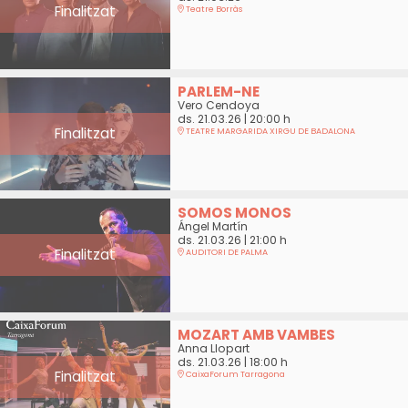
Finalitzat
Teatre Borràs
PARLEM-NE
Vero Cendoya
ds. 21.03.26
|
20:00 h
Finalitzat
TEATRE MARGARIDA XIRGU DE BADALONA
SOMOS MONOS
Ángel Martín
ds. 21.03.26
|
21:00 h
Finalitzat
AUDITORI DE PALMA
MOZART AMB VAMBES
Anna Llopart
ds. 21.03.26
|
18:00 h
Finalitzat
CaixaForum Tarragona