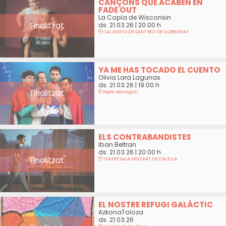
CANÇONS QUE ACABEN EN
FADE OUT
La Copla de Wisconsin
Finalitzat
ds. 21.03.26
|
20:00 h
CAL NINYO DE SANT BOI DE LLOBREGAT
YA ME HAS TOCADO EL CUENTO
Olivia Lara Lagunas
ds. 21.03.26
|
19:00 h
Finalitzat
Espai Maragall
ELS CONTRABANDISTES
Iban Beltran
ds. 21.03.26
|
20:00 h
Finalitzat
TEATRE SALA MOZART DE CALELLA
EL NOSTRE REFUGI GALÀCTIC
AzkonaToloza
ds. 21.03.26