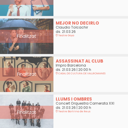
MEJOR NO DECIRLO
Claudio Tolcachir
ds. 21.03.26
Finalitzat
Teatre Goya
ASSASSINAT AL CLUB
Impro Barcelona
ds. 21.03.26
|
20:00 h
Finalitzat
CASAL DE CULTURA DE VALLROMANES
LLUMS I OMBRES
Concert Orquestra Camerata XXI
ds. 21.03.26
|
20:00 h
Finalitzat
Teatre Bartrina de Reus