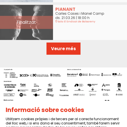
PIANANT
Carles Cases i Manel Camp
ds. 21.03.26
|
18:00 h
Finalitzat
Sala El Sindicat de Balsareny
Veure més
Informació sobre cookies
Utilitzem cookies pròpies i de tercers per al correcte funcionament
del lloc web, i si ens dona el seu consentiment, també farem servir
Sitemap
|
Avís Legal
|
Política de privacitat
|
Contactar