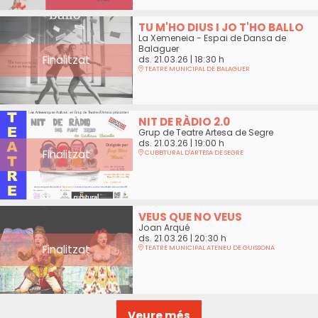
TU M'HO DIUS I JO T'HO BALLO
La Xemeneia - Espai de Dansa de
Balaguer
Finalitzat
ds. 21.03.26
|
18:30 h
TEATRE MUNICIPAL DE BALAGUER
NIT DE RÀDIO 2.0
Grup de Teatre Artesa de Segre
ds. 21.03.26
|
19:00 h
Finalitzat
CUBBTURAL D'ARTESA DE SEGRE
VEUS QUE NO VEUS
Joan Arqué
ds. 21.03.26
|
20:30 h
Finalitzat
TEATRE MUNICIPAL ATENEU DE GUISSONA
Veure més