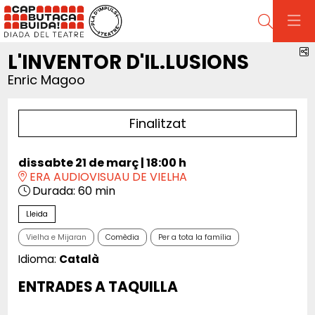
Cerca
C
L'INVENTOR D'IL.LUSIONS
Enric Magoo
Finalitzat
dissabte 21 de març
|
18:00 h
ERA AUDIOVISUAU DE VIELHA
Durada:
60 min
Lleida
Vielha e Mijaran
Comèdia
Per a tota la família
Idioma:
Català
ENTRADES A TAQUILLA