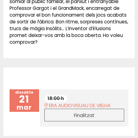
somiar al públic familiar, el panxut i entranyable
Professor Gargot i el GrandMack, encarregat de
comprovar el bon funcionament dels jocs acabats
de sortir de fàbrica. Bon ritme, sorpreses contínues,
trucs de màgia insòlits... L’inventor d’il·lusions
promet deixar-vos amb la boca oberta. Ho voleu
comprovar?
dissabte
21
18:00 h
ERA AUDIOVISUAU DE VIELHA
mar
Finalitzat