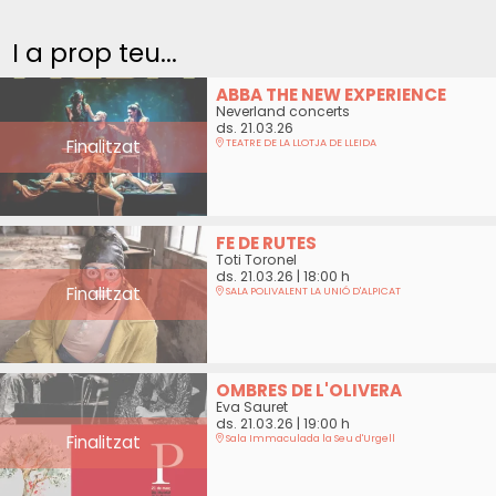
I a prop teu...
ABBA THE NEW EXPERIENCE
Neverland concerts
ds. 21.03.26
Finalitzat
TEATRE DE LA LLOTJA DE LLEIDA
FE DE RUTES
Toti Toronel
ds. 21.03.26
|
18:00 h
Finalitzat
SALA POLIVALENT LA UNIÓ D'ALPICAT
OMBRES DE L'OLIVERA
Eva Sauret
ds. 21.03.26
|
19:00 h
Finalitzat
Sala Immaculada la Seu d'Urgell