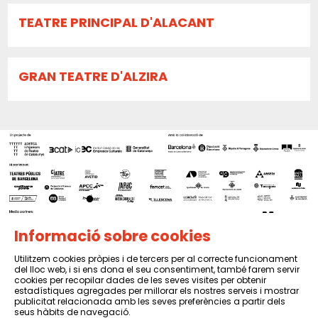
TEATRE PRINCIPAL D'ALACANT
GRAN TEATRE D'ALZIRA
Informació sobre cookies
Utilitzem cookies pròpies i de tercers per al correcte funcionament
del lloc web, i si ens dona el seu consentiment, també farem servir
Sitemap
|
Avís Legal
|
Política de privacitat
|
Contactar
cookies per recopilar dades de les seves visites per obtenir
estadístiques agregades per millorar els nostres serveis i mostrar
publicitat relacionada amb les seves preferències a partir dels
seus hàbits de navegació.