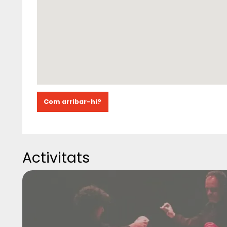
Com arribar-hi?
Activitats