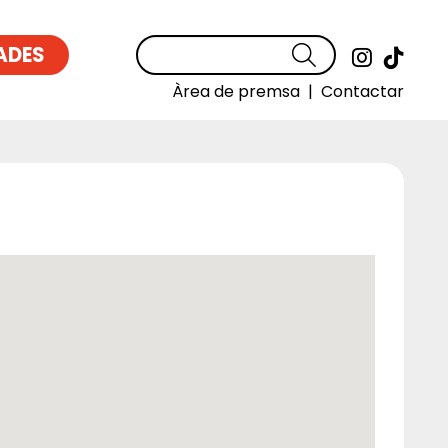
ADES
Cercar
Link a
Link
Àrea de premsa
|
Contactar