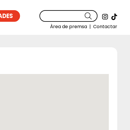
ADES
Cercar
Link a
Link
Àrea de premsa
|
Contactar