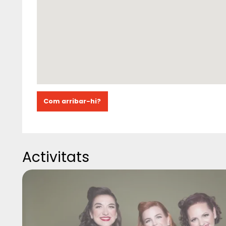
Com arribar-hi?
Activitats