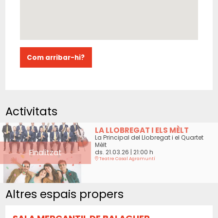
Com arribar-hi?
Activitats
LA LLOBREGAT I ELS MÈLT
La Principal del Llobregat i el Quartet
Mèlt
Finalitzat
ds. 21.03.26
|
21:00 h
Teatre Casal Agramuntí
Altres espais propers