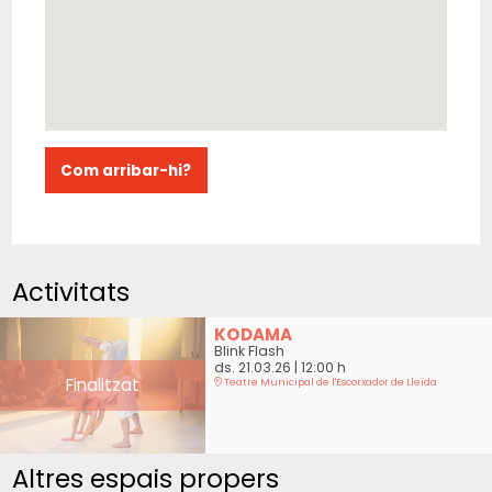
Com arribar-hi?
Activitats
KODAMA
Blink Flash
ds. 21.03.26
|
12:00 h
Finalitzat
Teatre Municipal de l'Escorxador de Lleida
Altres espais propers