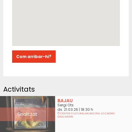
Com arribar-hi?
Activitats
BAJAU
Sergi Ots
ds. 21.03.26
|
18:30 h
Finalitzat
CENTRE CULTURAL MUNICIPAL LO CASINO
D'ALCARRÀS