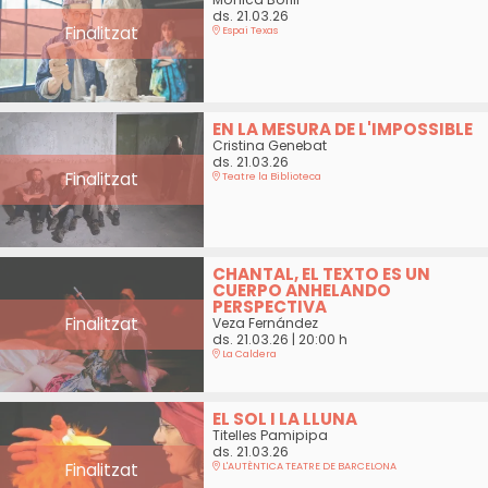
ds. 21.03.26
Finalitzat
Espai Texas
EN LA MESURA DE L'IMPOSSIBLE
Cristina Genebat
ds. 21.03.26
Finalitzat
Teatre la Biblioteca
CHANTAL, EL TEXTO ES UN
CUERPO ANHELANDO
PERSPECTIVA
Finalitzat
Veza Fernández
ds. 21.03.26
|
20:00 h
La Caldera
EL SOL I LA LLUNA
Titelles Pamipipa
ds. 21.03.26
Finalitzat
L'AUTÈNTICA TEATRE DE BARCELONA