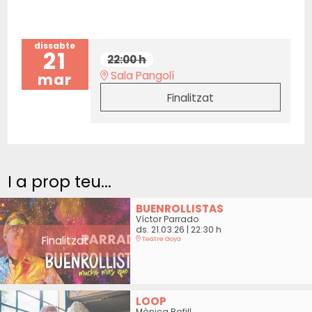
dissabte
21
22:00 h
Sala Pangolí
mar
Finalitzat
I a prop teu...
BUENROLLISTAS
Víctor Parrado
ds. 21.03.26
|
22:30 h
Finalitzat
Teatre Goya
LOOP
Mònica Bofill