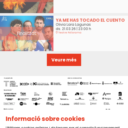
YA ME HAS TOCADO EL CUENTO
Olivia Lara Lagunas
ds. 21.03.26
|
23:00 h
Finalitzat
Teatre Poliorama
Veure més
Informació sobre cookies
Utilitzem cookies pròpies i de tercers per al correcte funcionament