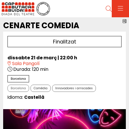
Cerca
C
CENARTE COMEDIA
Finalitzat
dissabte 21 de març
|
22:00 h
Sala Pangolí
Durada:
120 min
Barcelona
Barcelona
Comèdia
Innovadores i arriscades
Idioma:
Castellà