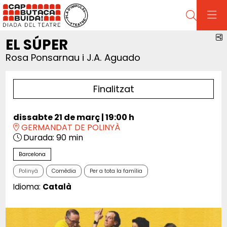
Cerca
C
EL SÚPER
Rosa Ponsarnau i J.A. Aguado
Finalitzat
dissabte 21 de març
|
19:00 h
GERMANDAT DE POLINYÀ
Durada:
90 min
Barcelona
Polinyà
Comèdia
Per a tota la família
Idioma:
Català