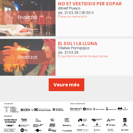
NO ET VESTEIXIS PER SOPAR
Albert Pueyo
ds. 21.03.26
|
18:00 h
Finalitzat
Sala Ars Teatre BCN
EL SOL I LA LLUNA
Titelles Pamipipa
ds. 21.03.26
Finalitzat
L'AUTÈNTICA TEATRE DE BARCELONA
Veure més