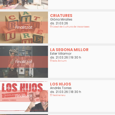
CRIATURES
Glòria Miralles
ds. 21.03.26
Finalitzat
Casal de Cultura de Vacarisses
LA SEGONA MILLOR
Ester Villamor
ds. 21.03.26
|
19:30 h
Finalitzat
Sala Àtrium
LOS HIJOS
Andrés Torres
ds. 21.03.26
|
18:30 h
Finalitzat
Teatreneu