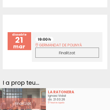
dissabte
21
19:00 h
GERMANDAT DE POLINYÀ
mar
Finalitzat
I a prop teu...
LA RATONERA
Ignasi Vidal
ds. 21.03.26
Finalitzat
Teatre Apolo