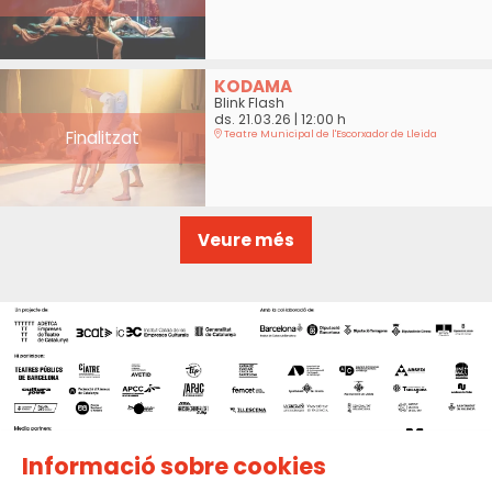
KODAMA
Blink Flash
ds. 21.03.26
|
12:00 h
Finalitzat
Teatre Municipal de l'Escorxador de Lleida
Veure més
Informació sobre cookies