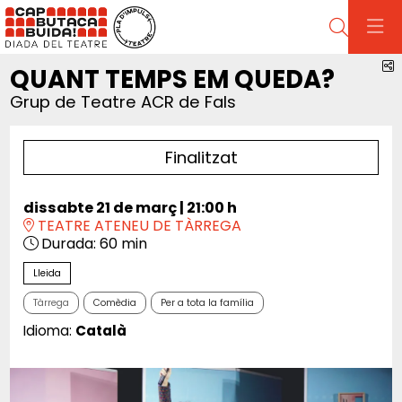
Cerca
C
QUANT TEMPS EM QUEDA?
Grup de Teatre ACR de Fals
Finalitzat
dissabte 21 de març
|
21:00 h
TEATRE ATENEU DE TÀRREGA
Durada:
60 min
Lleida
Tàrrega
Comèdia
Per a tota la família
Idioma:
Català