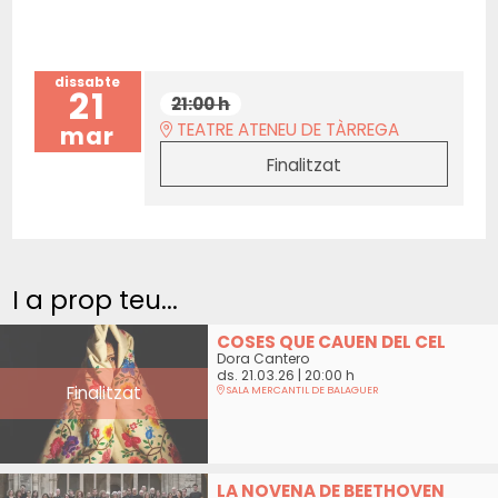
dissabte
21
21:00 h
TEATRE ATENEU DE TÀRREGA
mar
Finalitzat
I a prop teu...
COSES QUE CAUEN DEL CEL
Dora Cantero
ds. 21.03.26
|
20:00 h
Finalitzat
SALA MERCANTIL DE BALAGUER
LA NOVENA DE BEETHOVEN