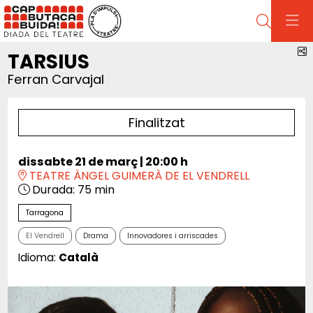
Cerca
C
TARSIUS
Ferran Carvajal
Finalitzat
dissabte 21 de març
|
20:00 h
TEATRE ÀNGEL GUIMERÀ DE EL VENDRELL
Durada:
75 min
Tarragona
El Vendrell
Drama
Innovadores i arriscades
Idioma:
Català