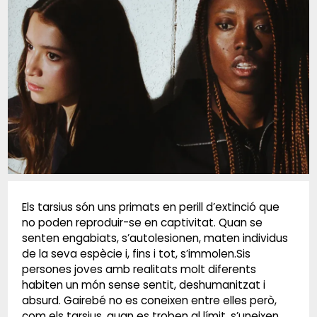
Diapositiva 1 de 1
Els tarsius són uns primats en perill d’extinció que
no poden reproduir-se en captivitat. Quan se
senten engabiats, s’autolesionen, maten individus
de la seva espècie i, fins i tot, s’immolen.Sis
persones joves amb realitats molt diferents
habiten un món sense sentit, deshumanitzat i
absurd. Gairebé no es coneixen entre elles però,
com els tarsius, quan es troben al límit, s’uneixen