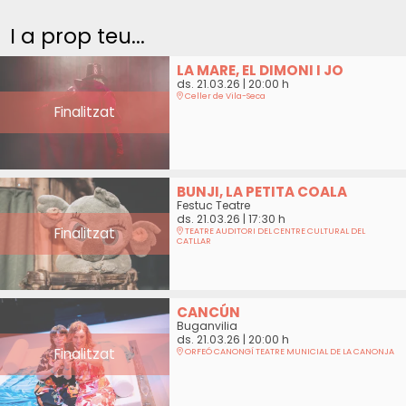
I a prop teu...
LA MARE, EL DIMONI I JO
ds. 21.03.26
|
20:00 h
Celler de Vila-Seca
Finalitzat
BUNJI, LA PETITA COALA
Festuc Teatre
ds. 21.03.26
|
17:30 h
Finalitzat
TEATRE AUDITORI DEL CENTRE CULTURAL DEL
CATLLAR
CANCÚN
Buganvilia
ds. 21.03.26
|
20:00 h
Finalitzat
ORFEÓ CANONGÍ TEATRE MUNICIAL DE LA CANONJA