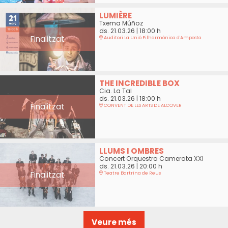
LUMIÈRE
Txema Múñoz
ds. 21.03.26
|
18:00 h
Finalitzat
Auditori La Unió Filharmònica d'Amposta
THE INCREDIBLE BOX
Cia. La Tal
ds. 21.03.26
|
18:00 h
Finalitzat
CONVENT DE LES ARTS DE ALCOVER
LLUMS I OMBRES
Concert Orquestra Camerata XXI
ds. 21.03.26
|
20:00 h
Finalitzat
Teatre Bartrina de Reus
Veure més