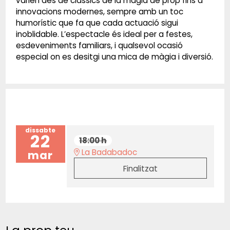
varien des de clàssics de la màgia de prop fins a
innovacions modernes, sempre amb un toc
humorístic que fa que cada actuació sigui
inoblidable. L’espectacle és ideal per a festes,
esdeveniments familiars, i qualsevol ocasió
especial on es desitgi una mica de màgia i diversió.
dissabte
22
18:00 h
La Badabadoc
mar
Finalitzat