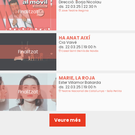
Direcció: Borja Nicolau
ds. 22.03.25
|
22:30 h
Finalitzat
Jove Teatre Regina
HA ANAT AIXÍ
Cia Vaivé
ds. 22.03.25
|
19:00 h
Finalitzat
Casal Sant Genís de Navàs
MARIE, LA ROJA
Ester Villamor Baliarda
ds. 22.03.25
|
19:00 h
Finalitzat
Teatre Nacional de Catalunya - Sala Petita
Veure més