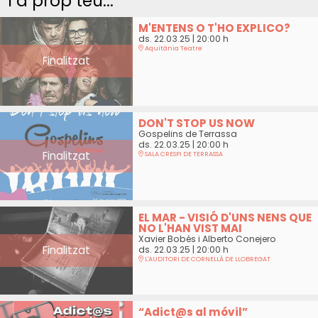
I a prop teu...
M'ENTENS O T'HO EXPLICO?
ds. 22.03.25
|
20:00 h
Aquitània Teatre
Finalitzat
DON'T STOP US NOW
Gospelins de Terrassa
ds. 22.03.25
|
20:00 h
Finalitzat
SALA CRESPI DE TERRASSA
EL MAR - VISIÓ D'UNS NENS QUE
NO L'HAN VIST MAI
Xavier Bobés i Alberto Conejero
Finalitzat
ds. 22.03.25
|
20:00 h
L'AUDITORI DE CORNELLÀ DE LLOBREGAT
“Adict@s al móvil”