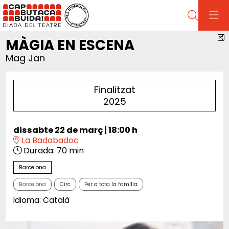
Cerca
C
MÀGIA EN ESCENA
Mag Jan
Finalitzat
2025
dissabte 22 de març
|
18:00 h
La Badabadoc
Durada:
70 min
Barcelona
Barcelona
Circ
Per a tota la família
Idioma: Català