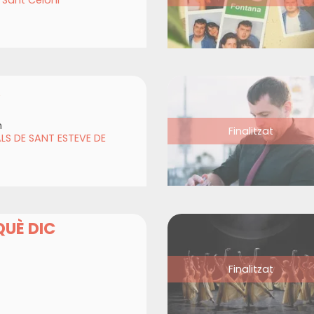
A
h
Finalitzat
LS DE SANT ESTEVE DE
QUÈ DIC
Finalitzat