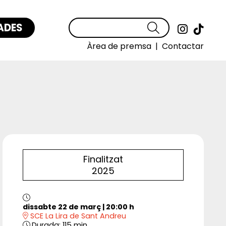
ADES
Cercar
Link a
Link
Àrea de premsa
|
Contactar
Finalitzat
2025
dissabte 22 de març
|
20:00 h
SCE La Lira de Sant Andreu
Durada:
115 min