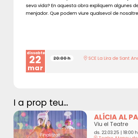
seva vida? En aquesta obra expliquem algunes de 
menjador. Que podem viure qualsevol de nosaltre
dissabte
22
20:00 h
SCE La Lira de Sant An
mar
I a prop teu...
ALÍCIA AL PA
Viu el Teatre
ds. 22.03.25
|
18:00 h
Finalitzat
Teatre Ateneu de 