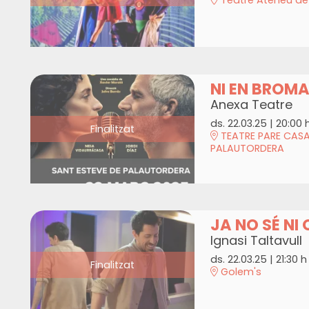
NI EN BROM
Anexa Teatre
ds. 22.03.25
|
20:00 
Finalitzat
TEATRE PARE CASA
PALAUTORDERA
JA NO SÉ NI 
Ignasi Taltavull
ds. 22.03.25
|
21:30 h
Finalitzat
Golem's