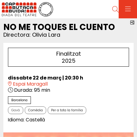
Cerca
C
NO ME TOQUES EL CUENTO
Directora: Olivia Lara
Finalitzat
2025
dissabte 22 de març
|
20:30 h
Espai Maragall
Durada:
95 min
Barcelona
Gavà
Comèdia
Per a tota la família
Idioma: Castellà