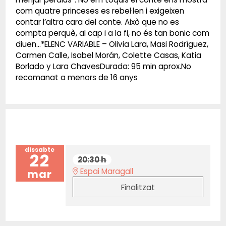
com quatre princeses es rebel·len i exigeixen
contar l’altra cara del conte. Això que no es
compta perquè, al cap i a la fi, no és tan bonic com
diuen…*ELENC VARIABLE – Olivia Lara, Masi Rodríguez,
Carmen Calle, Isabel Morán, Colette Casas, Katia
Borlado y Lara ChavesDurada: 95 min aprox.No
recomanat a menors de 16 anys
dissabte
22
20:30 h
Espai Maragall
mar
Finalitzat