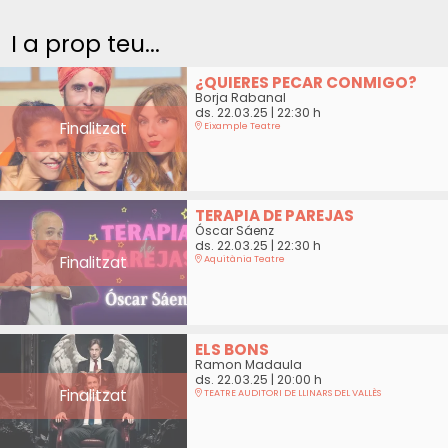
I a prop teu...
¿QUIERES PECAR CONMIGO?
Borja Rabanal
ds. 22.03.25
|
22:30 h
Finalitzat
Eixample Teatre
TERAPIA DE PAREJAS
Óscar Sáenz
ds. 22.03.25
|
22:30 h
Finalitzat
Aquitània Teatre
ELS BONS
Ramon Madaula
ds. 22.03.25
|
20:00 h
Finalitzat
TEATRE AUDITORI DE LLINARS DEL VALLÈS