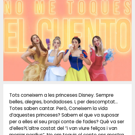
Diapositiva 1 de 1
Tots coneixem a les princeses Disney. Sempre
belles, alegres, bondadoses. I, per descomptat…
Totes saben cantar. Però, Coneixem la vida
d’aquestes princeses? Sabem el que va suposar
per a elles el seu propi conte de fades? Què va ser
d’elles?L’altre costat del “i van viure feliços i van
menjar perdius”. No em toquis el conte ens mostra