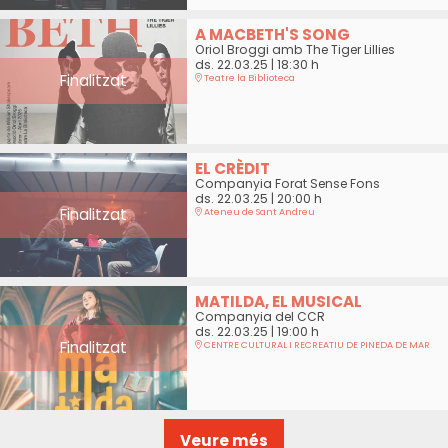
A MACBETH'S SONG
Oriol Broggi amb The Tiger Lillies
ds. 22.03.25
|
18:30 h
Finalitzat
Teatre la Biblioteca
EL CRÈDIT
Companyia Forat Sense Fons
ds. 22.03.25
|
20:00 h
Finalitzat
Ateneu de Sant Andreu
MATILDA, EL MUSICAL
Companyia del CCR
ds. 22.03.25
|
19:00 h
Finalitzat
CENTRE CULTURAL I RECREATIU DE PINEDA DE MAR
Veure més