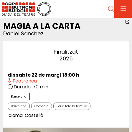
Cerca
C
MAGIA A LA CARTA
Daniel Sanchez
Finalitzat
2025
dissabte 22 de març
|
18:00 h
Teatreneu
Durada:
70 min
Barcelona
Barcelona
Comèdia
Per a tota la família
Idioma: Castellà