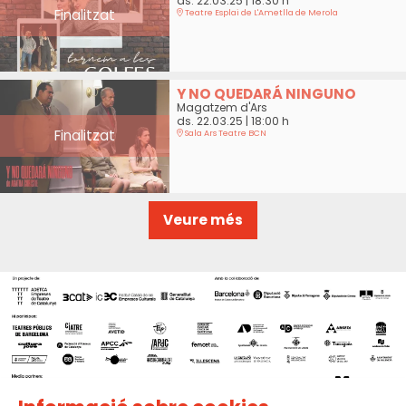
ds. 22.03.25
|
18:30 h
Finalitzat
Teatre Esplai de L'Ametlla de Merola
Y NO QUEDARÁ NINGUNO
Magatzem d'Ars
ds. 22.03.25
|
18:00 h
Finalitzat
Sala Ars Teatre BCN
Veure més