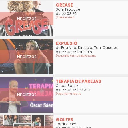
GREASE
Som Produce
ds. 22.03.25
Finalitzat
Teatre Tívoli
EXPULSIÓ
de Pau Miró. Direcció: Toni Casares
ds. 22.03.25
|
20:00 h
Finalitzat
SALA BECKETT DE BARCELONA
TERAPIA DE PAREJAS
Óscar Sáenz
ds. 22.03.25
|
22:30 h
Finalitzat
Aquitània Teatre
GOLFES
Jordi Gener