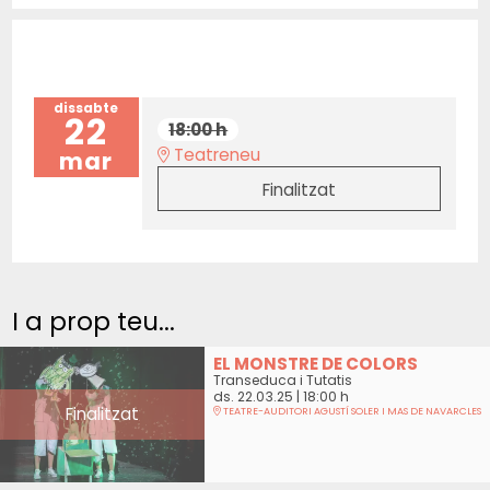
dissabte
22
18:00 h
Teatreneu
mar
Finalitzat
I a prop teu...
EL MONSTRE DE COLORS
Transeduca i Tutatis
ds. 22.03.25
|
18:00 h
Finalitzat
TEATRE-AUDITORI AGUSTÍ SOLER I MAS DE NAVARCLES