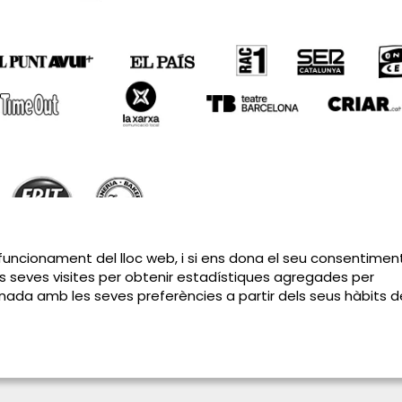
Sitemap
|
Avís Legal
|
Política de privacitat
|
Contactar
 funcionament del lloc web, i si ens dona el seu consentiment
s seves visites per obtenir estadístiques agregades per
cionada amb les seves preferències a partir dels seus hàbits d