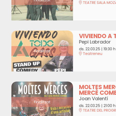
TEATRE SALA MOZA
VIVIENDO A
Pepi Labrador
ds. 22.03.25
|
19:30 h
Finalitzat
Teatreneu
MOLTES MERC
MERCÈ COM
Joan Valentí
Finalitzat
ds. 22.03.25
|
21:00 h
TEATRE DEL PROGR