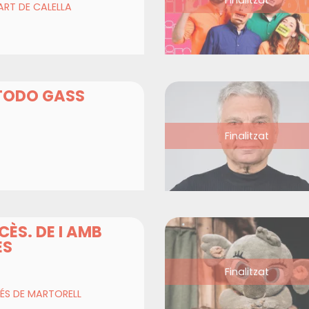
RT DE CALELLA
 TODO GASS
Finalitzat
ÈS. DE I AMB
ES
Finalitzat
ÉS DE MARTORELL