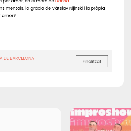
 per amor, en el marc de
Dansa
 mentals, la gràcia de Vàtslav Nijinski i la pròpia
er amor?
IA DE BARCELONA
Finalitzat
Finalitzat