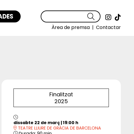
ADES
Cercar
Link a
Link
Àrea de premsa
|
Contactar
Finalitzat
2025
dissabte 22 de març
|
19:00 h
TEATRE LLIURE DE GRÀCIA DE BARCELONA
Durada:
90 min