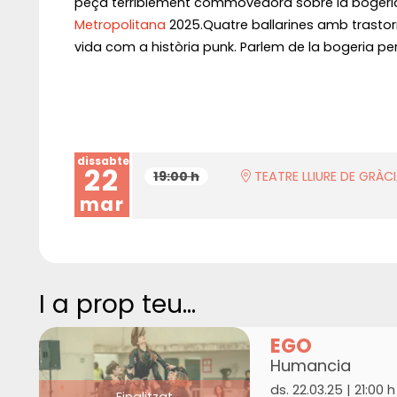
peça terriblement commovedora sobre la bogeria
Metropolitana
2025.Quatre ballarines amb trastorns
vida com a història punk. Parlem de la bogeria p
dissabte
22
19:00 h
TEATRE LLIURE DE GRÀC
mar
I a prop teu...
EGO
Humancia
ds. 22.03.25
|
21:00 h
Finalitzat