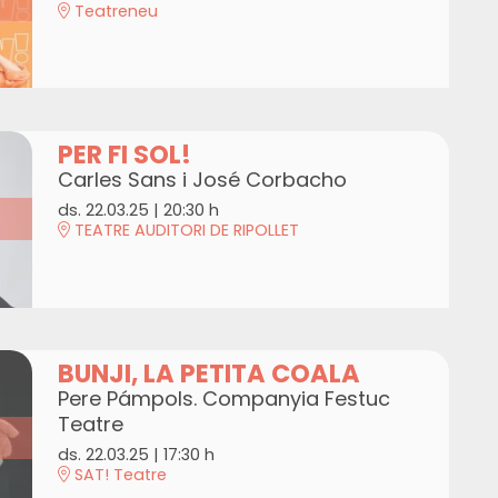
Teatreneu
PER FI SOL!
Carles Sans i José Corbacho
ds. 22.03.25
|
20:30 h
TEATRE AUDITORI DE RIPOLLET
BUNJI, LA PETITA COALA
Pere Pámpols. Companyia Festuc
Teatre
ds. 22.03.25
|
17:30 h
SAT! Teatre