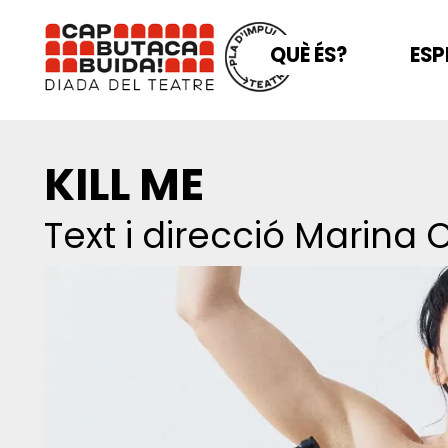
QUÈ ÉS?
ESP
KILL ME
Text i direcció Marina 