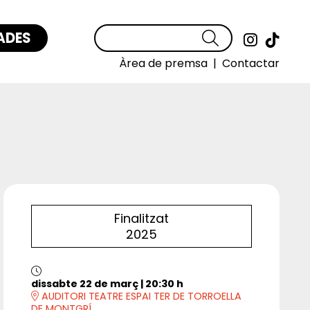
ADES
Cercar
Link a
Link
Àrea de premsa
|
Contactar
Finalitzat
2025
dissabte 22 de març
|
20:30 h
AUDITORI TEATRE ESPAI TER DE TORROELLA
DE MONTGRÍ