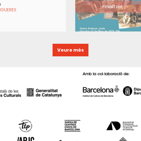
h
Finalitzat
IGUERES
Veure més