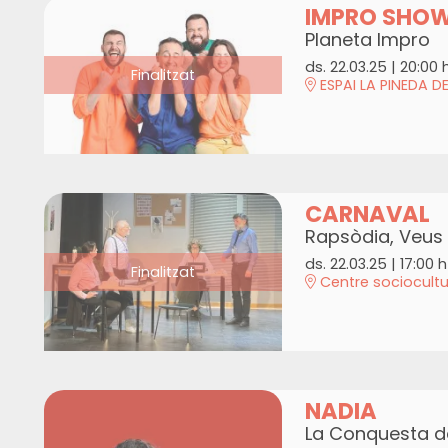
IMPRO SHO
Planeta Impro
ds. 22.03.25
|
20:00 
Finalitzat
ESPAI LA PINEDA D
CARNAVAL
Rapsòdia, Veus L
ds. 22.03.25
|
17:00 h
Finalitzat
Centre sociocultu
NADIA
La Conquesta de