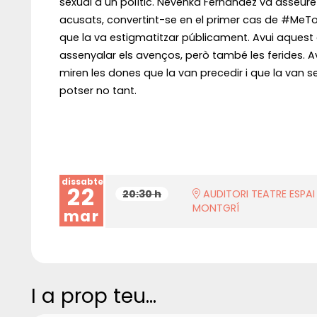
sexual a un polític. Nevenka Fernández va asseur
acusats, convertint-se en el primer cas de #MeToo 
que la va estigmatitzar públicament. Avui aquest
assenyalar els avenços, però també les ferides. A
miren les dones que la van precedir i que la van s
potser no tant.
dissabte
22
20:30 h
AUDITORI TEATRE ESPAI
MONTGRÍ
mar
I a prop teu...