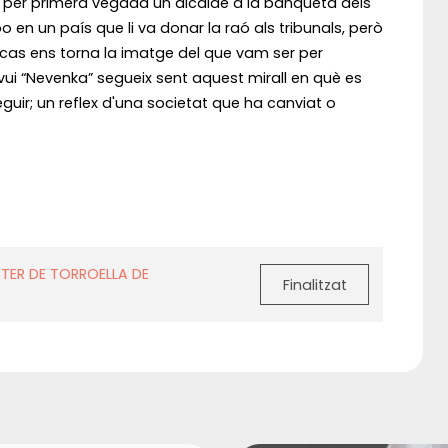
e per primera vegada un alcalde a la banqueta dels
en un país que li va donar la raó als tribunals, però
 cas ens torna la imatge del que vam ser per
vui “Nevenka” segueix sent aquest mirall en què es
eguir; un reflex d'una societat que ha canviat o
 TER DE TORROELLA DE
Finalitzat