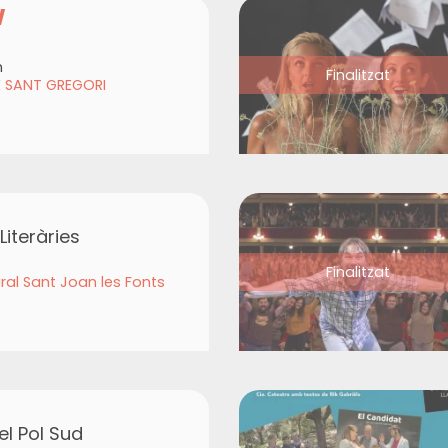
W
h
Finalitzat
E SANT GREGORI
iteràries
Finalitzat
ral Sant Joan les Fonts
l Pol Sud