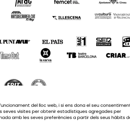
Sitemap
|
Avís Legal
|
Política de privacitat
|
Contactar
 funcionament del lloc web, i si ens dona el seu consentiment
s seves visites per obtenir estadístiques agregades per
cionada amb les seves preferències a partir dels seus hàbits d