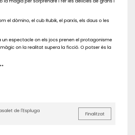
a màgia per sorprendre i fer les delícies de grans i
el dòmino, el cub Rubik, el parxís, els daus o les
a un espectacle on els jocs prenen el protagonisme
àgic on la realitat supera la ficció. O potser és la
**
asalet de l'Espluga
Finalitzat