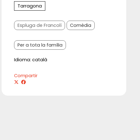
Tarragona
Espluga de Francolí
Comèdia
Per a tota la família
Idioma: català
Compartir