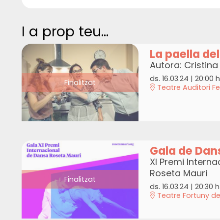
I a prop teu...
La paella del
Autora: Cristin
ds. 16.03.24
|
20:00 h
Finalitzat
Teatre Auditori Fe
Gala de Dan
XI Premi Intern
Roseta Mauri
Finalitzat
ds. 16.03.24
|
20:30 h
Teatre Fortuny de