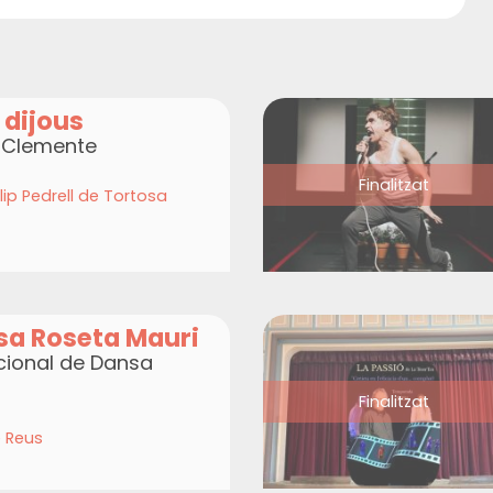
 dijous
a Clemente
Finalitzat
lip Pedrell de Tortosa
sa Roseta Mauri
acional de Dansa
Finalitzat
 Reus