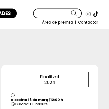
ADES
Cercar
Link a
Link
Àrea de premsa
|
Contactar
Finalitzat
2024
dissabte 16 de març
|
12:00 h
Durada:
60 minuts