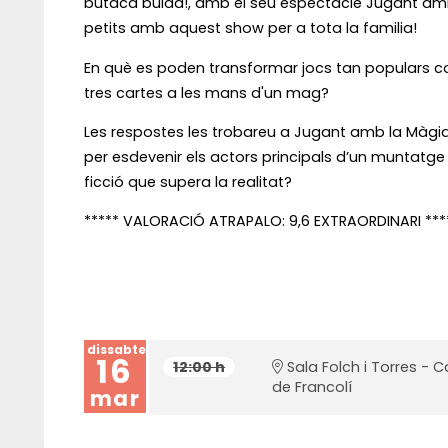
butaca buida!, amb el seu espectacle Jugant amb l
petits amb aquest show per a tota la familia!
En què es poden transformar jocs tan populars com 
tres cartes a les mans d'un mag?
Les respostes les trobareu a Jugant amb la Màgi
per esdevenir els actors principals d’un muntatge m
ficció que supera la realitat?
***** VALORACIÓ ATRAPALO: 9,6 EXTRAORDINARI ***
dissabte
16
12:00 h
Sala Folch i Torres - C
de Francolí
mar