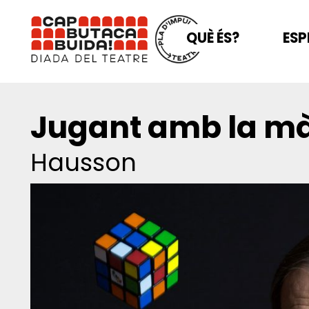
QUÈ ÉS?
ESP
Jugant amb la m
Hausson