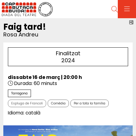
Cerca
C
Faig tard!
Rosa Andreu
Finalitzat
2024
dissabte 16 de març
|
20:00 h
Durada:
60 minuts
Tarragona
Espluga de Francolí
Comèdia
Per a tota la família
Idioma: català