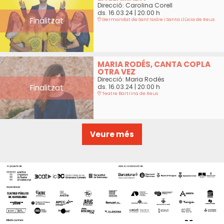
Direcció: Carolina Corell
ds. 16.03.24
|
20:00 h
Finalitzat
Germandat de Sant Isidre i Santa Llúcia de Reus
MARIA RODÉS, CANTA COPLA
OTRA VEZ
Direcció: Maria Rodés
Finalitzat
ds. 16.03.24
|
20:00 h
Teatre Bartrina de Reus
Veure més