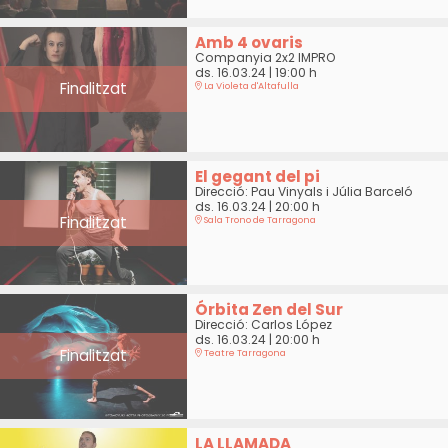
Amb 4 ovaris
Companyia 2x2 IMPRO
ds. 16.03.24
|
19:00 h
Finalitzat
La Violeta d'Altafulla
El gegant del pi
Direcció: Pau Vinyals i Júlia Barceló
ds. 16.03.24
|
20:00 h
Finalitzat
Sala Trono de Tarragona
Órbita Zen del Sur
Direcció: Carlos López
ds. 16.03.24
|
20:00 h
Finalitzat
Teatre Tarragona
LA LLAMADA