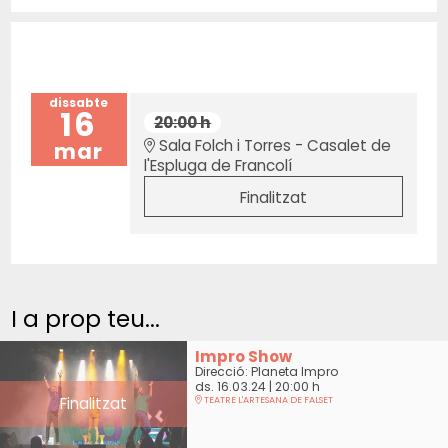
dissabte
16
20:00 h
Sala Folch i Torres - Casalet de
mar
l'Espluga de Francolí
Finalitzat
I a prop teu...
Impro Show
Direcció: Planeta Impro
ds. 16.03.24
|
20:00 h
Finalitzat
TEATRE L'ARTESANA DE FALSET