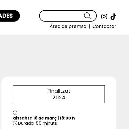
ADES
Cercar
Link a
Link
Àrea de premsa
|
Contactar
Finalitzat
2024
dissabte 16 de març
|
18:00 h
Durada:
55 minuts