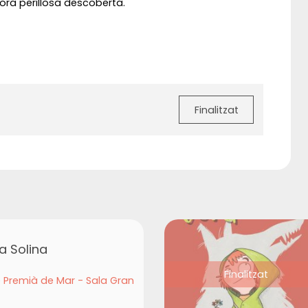
hora perillosa descoberta.
Finalitzat
la Solina
Finalitzat
e Premià de Mar - Sala Gran