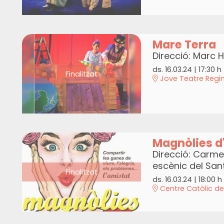
Mare Terra
Direcció: Marc 
ds. 16.03.24
|
17:30 h
Finalitzat
Jove Teatre Regi
Magnòlies d
Direcció: Carm
escènic del San
Finalitzat
ds. 16.03.24
|
18:00 h
Centre Catòlic de