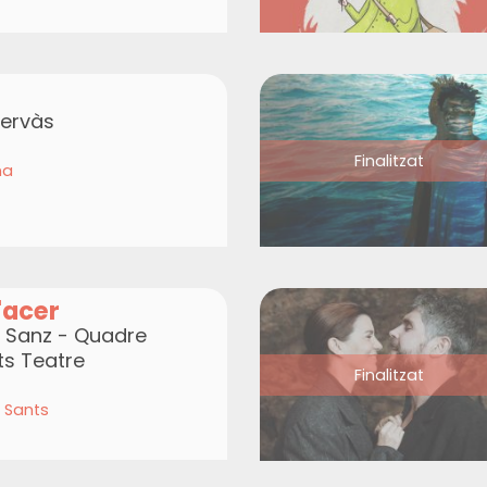
Hervàs
Finalitzat
na
'acer
e Sanz - Quadre
ts Teatre
Finalitzat
 Sants