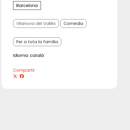
Barcelona
Vilanova del Vallès
Comèdia
Per a tota la família
Idioma: català
Compartir