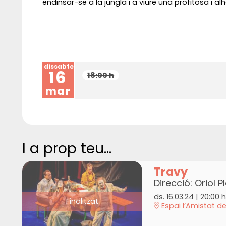
endinsar-se a la jungla i a viure una profitosa i al
dissabte
16
18:00 h
mar
I a prop teu...
Travy
Direcció: Oriol P
ds. 16.03.24
|
20:00 h
Finalitzat
Espai l’Amistat d