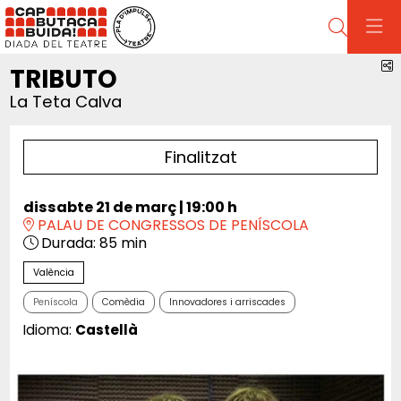
Cerca
C
TRIBUTO
La Teta Calva
Finalitzat
dissabte 21 de març
|
19:00 h
PALAU DE CONGRESSOS DE PENÍSCOLA
Durada:
85 min
València
Peníscola
Comèdia
Innovadores i arriscades
Idioma:
Castellà