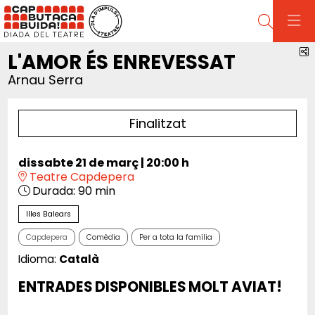
Cerca
C
L'AMOR ÉS ENREVESSAT
Arnau Serra
Finalitzat
dissabte 21 de març
|
20:00 h
Teatre Capdepera
Durada:
90 min
Illes Balears
Capdepera
Comèdia
Per a tota la família
Idioma:
Català
ENTRADES DISPONIBLES MOLT AVIAT!