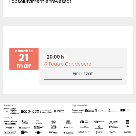
i absolutament enrevessat.
dissabte
21
20:00 h
Teatre Capdepera
mar
Finalitzat