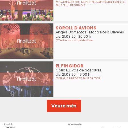
Finalitzat
TEATRE AUDITORI MUNICIPAL NARCÍS MASFERRER DE
SANT FELIU DE GUÍXOLS
SOROLL D'AVIONS
Àngels Barrientos i Maria Rosa Oliveres
ds. 21.03.26
|
20:00 h
Finalitzat
Teatre Municipal de Roses
EL FINGIDOR
Oblideu-vos de Nosaltres
ds. 21.03.26
|
19:00 h
Finalitzat
ESPAI LA PINEDA DE SANT GREGORI
Veure més