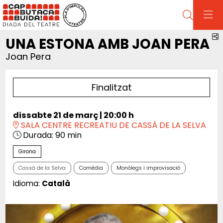
Cerca
C
UNA ESTONA AMB JOAN PERA
Joan Pera
Finalitzat
dissabte 21 de març
|
20:00 h
SALA CENTRE RECREATIU DE CASSÀ DE LA SELVA
Durada:
90 min
Girona
Cassà de la Selva
Comèdia
Monòlegs i improvisació
Idioma:
Català