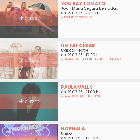
YOU SAY TOMATO
Joan Maria Segura Bernadas
ds. 21.03.26
|
20:30 h
Finalitzat
TEATRE DE BESCANÓ
UN TAL CÈSAR
Cascai Teatre
ds. 21.03.26
|
19:00 h
Finalitzat
ESPAI RIDAURA DE SANTA CRISTINA D'ARO
PAULA VALLS
ds. 21.03.26
|
21:00 h
SALA LA CATE DE FIGUERES
Finalitzat
NOPNALA
Unisó
ds. 21.03.26
|
18:00 h