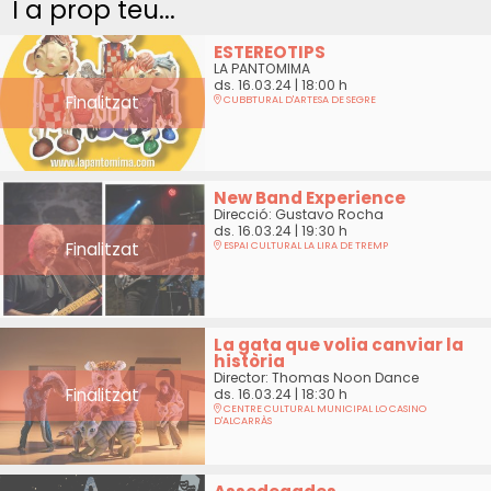
I a prop teu...
ESTEREOTIPS
LA PANTOMIMA
ds. 16.03.24
|
18:00 h
Finalitzat
CUBBTURAL D'ARTESA DE SEGRE
New Band Experience
Direcció: Gustavo Rocha
ds. 16.03.24
|
19:30 h
Finalitzat
ESPAI CULTURAL LA LIRA DE TREMP
La gata que volia canviar la
història
Director: Thomas Noon Dance
Finalitzat
ds. 16.03.24
|
18:30 h
CENTRE CULTURAL MUNICIPAL LO CASINO
D'ALCARRÀS