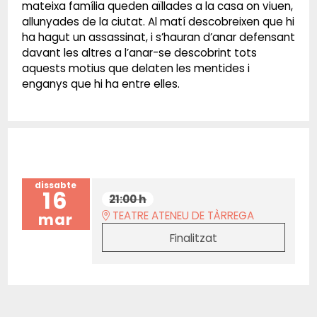
mateixa família queden aïllades a la casa on viuen,
allunyades de la ciutat. Al matí descobreixen que hi
ha hagut un assassinat, i s’hauran d’anar defensant
davant les altres a l’anar-se descobrint tots
aquests motius que delaten les mentides i
enganys que hi ha entre elles.
dissabte
16
21:00 h
TEATRE ATENEU DE TÀRREGA
mar
Finalitzat