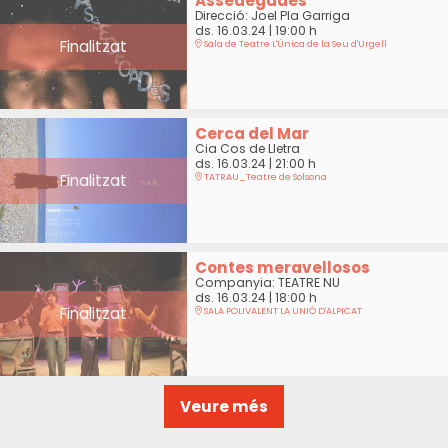
Assedegades
Direcció: Joel Pla Garriga
ds. 16.03.24
|
19:00 h
Finalitzat
Sala de Teatre L'Única de la Seu d'Urgell
Cerca del Mar
Cia Cos de Lletra
ds. 16.03.24
|
21:00 h
Finalitzat
TATRAU_Teatre de Solsona
Contes meravellosos
Companyia: TEATRE NU
ds. 16.03.24
|
18:00 h
Finalitzat
SALA POLIVALENT LA UNIÓ D'ALPICAT
Veure més