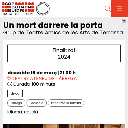
Cerca
C
Un mort darrere la porta
Grup de Teatre Amics de les Arts de Terrassa
Finalitzat
2024
dissabte 16 de març
|
21:00 h
TEATRE ATENEU DE TÀRREGA
Durada:
100 minuts
Lleida
Tàrrega
Comèdia
Per a tota la família
Idioma: català