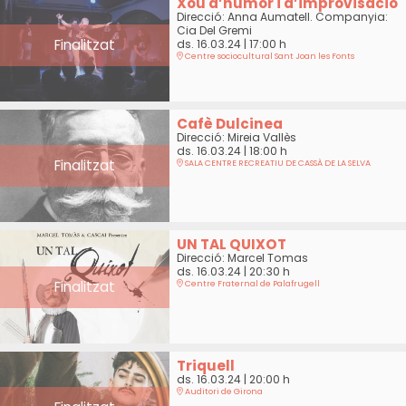
Xou d’humor i d’improvisació
Direcció: Anna Aumatell. Companyia:
Cia Del Gremi
Finalitzat
ds. 16.03.24
|
17:00 h
Centre sociocultural Sant Joan les Fonts
Cafè Dulcinea
Direcció: Mireia Vallès
ds. 16.03.24
|
18:00 h
Finalitzat
SALA CENTRE RECREATIU DE CASSÀ DE LA SELVA
UN TAL QUIXOT
Direcció: Marcel Tomas
ds. 16.03.24
|
20:30 h
Finalitzat
Centre Fraternal de Palafrugell
Triquell
ds. 16.03.24
|
20:00 h
Auditori de Girona