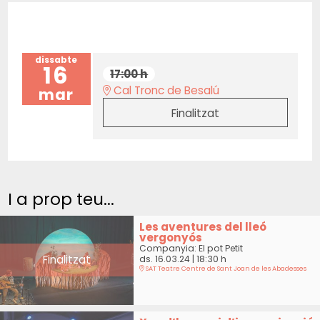
dissabte
16
17:00 h
Cal Tronc de Besalú
mar
Finalitzat
I a prop teu...
Les aventures del lleó
vergonyós
Companyia: El pot Petit
Finalitzat
ds. 16.03.24
|
18:30 h
SAT Teatre Centre de Sant Joan de les Abadesses