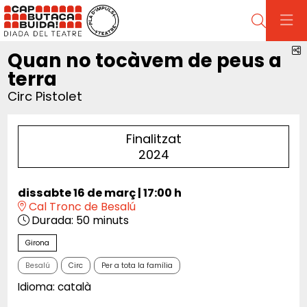
Cerca
C
Quan no tocàvem de peus a
terra
Circ Pistolet
Finalitzat
2024
dissabte 16 de març
|
17:00 h
Cal Tronc de Besalú
Durada:
50 minuts
Girona
Besalú
Circ
Per a tota la família
Idioma: català