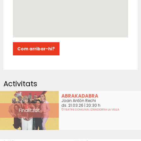
Com arribar-hi?
Activitats
ABRAKADABRA
Joan Antón Rechi
ds. 21.03.26
|
20:30 h
Finalitzat
TEATRE COMUNAL D'ANDORRA LA VELLA