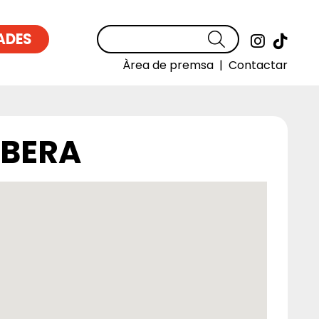
ADES
Cercar
Link a
Link
Àrea de premsa
|
Contactar
IBERA