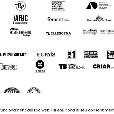
Sitemap
|
Avís Legal
|
Política de privacitat
|
Contactar
 funcionament del lloc web, i si ens dona el seu consentiment