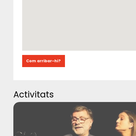
Com arribar-hi?
Activitats