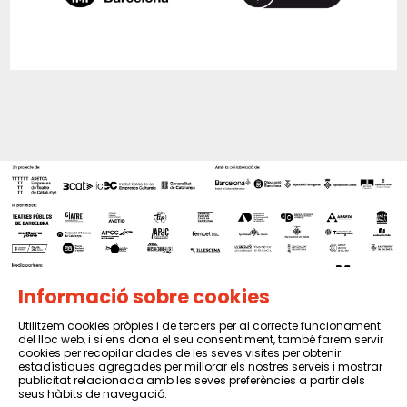
Informació sobre cookies
Utilitzem cookies pròpies i de tercers per al correcte funcionament
del lloc web, i si ens dona el seu consentiment, també farem servir
Sitemap
|
Avís Legal
|
Política de privacitat
|
Contactar
cookies per recopilar dades de les seves visites per obtenir
estadístiques agregades per millorar els nostres serveis i mostrar
publicitat relacionada amb les seves preferències a partir dels
seus hàbits de navegació.